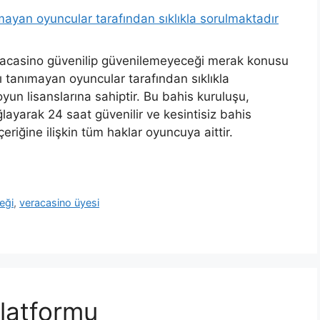
Veracasino güvenilip güvenilemeyeceği merak konusu
nı tanımayan oyuncular tarafından sıklıkla
 oyun lisanslarına sahiptir. Bu bahis kuruluşu,
ğlayarak 24 saat güvenilir ve kesintisiz bahis
eriğine ilişkin tüm haklar oyuncuya aittir.
eği
,
veracasino üyesi
latformu