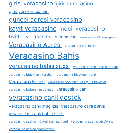
girisi veracasino
giris veracasino
giris yap veracasino
güncel adresi veracasino
kayit veracasino
mobil veracasino
twitter veracasino
Veracasino
veracasino 24 saat poker
Veracasino Adresi
veracasino ana ekran
Veracasino Bahis
veracasino bahis sitesi
veracasino bahis sitesi başarı
veracasino blackjack kuralları
veracasino blackjack rulet
Veracasino Bonus
veracasino bonusları i̇le i̇lgili şikayetler
veracasino canli
veracasino bölgesinin çöküşü
veracasino canli destek
veracasino canli maç izle
veracasino canlı bahis
veracasino canlı bahis sitesi
veracasino casino müşteri memnuniyeti
veracasino casino platformu
veracasino casino promosyonu