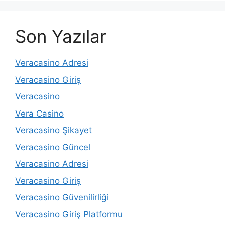
Son Yazılar
Veracasino Adresi
Veracasino Giriş
Veracasino
Vera Casino
Veracasino Şikayet
Veracasino Güncel
Veracasino Adresi
Veracasino Giriş
Veracasino Güvenilirliği
Veracasino Giriş Platformu