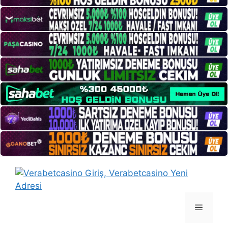
İçeriğe
atla
Menü