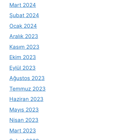
Mart 2024
Şubat 2024
Ocak 2024
Aralık 2023
Kasım 2023
Ekim 2023
Eylül 2023
Ağustos 2023
Temmuz 2023
Haziran 2023
Mayıs 2023
Nisan 2023
Mart 2023