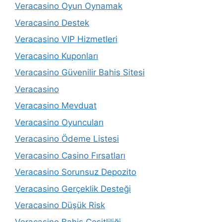
Veracasino Oyun Oynamak
Veracasino Destek
Veracasino VIP Hizmetleri
Veracasino Kuponları
Veracasino Güvenilir Bahis Sitesi
Veracasino
Veracasino Mevduat
Veracasino Oyuncuları
Veracasino Ödeme Listesi
Veracasino Casino Fırsatları
Veracasino Sorunsuz Depozito
Veracasino Gerçeklik Desteği
Veracasino Düşük Risk
Veracasino Bahis Çeşitliliği