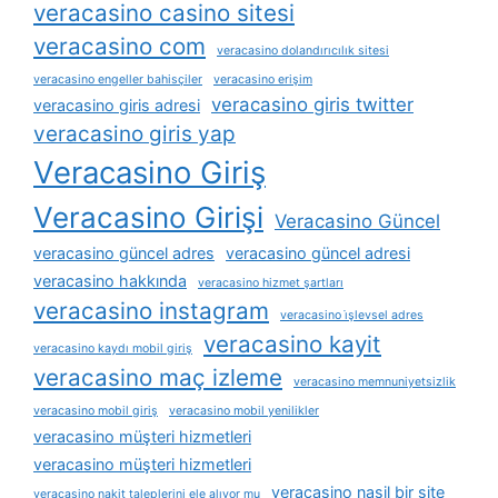
veracasino casino sitesi
veracasino com
veracasino dolandırıcılık sitesi
veracasino engeller bahisçiler
veracasino erişim
veracasino giris twitter
veracasino giris adresi
veracasino giris yap
Veracasino Giriş
Veracasino Girişi
Veracasino Güncel
veracasino güncel adres
veracasino güncel adresi
veracasino hakkında
veracasino hizmet şartları
veracasino instagram
veracasino i̇şlevsel adres
veracasino kayit
veracasino kaydı mobil giriş
veracasino maç izleme
veracasino memnuniyetsizlik
veracasino mobil giriş
veracasino mobil yenilikler
veracasino müşteri hizmetleri
veracasino müşteri hizmetleri
veracasino nasil bir site
veracasino nakit taleplerini ele alıyor mu