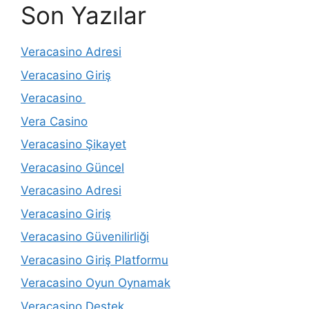
Son Yazılar
Veracasino Adresi
Veracasino Giriş
Veracasino
Vera Casino
Veracasino Şikayet
Veracasino Güncel
Veracasino Adresi
Veracasino Giriş
Veracasino Güvenilirliği
Veracasino Giriş Platformu
Veracasino Oyun Oynamak
Veracasino Destek