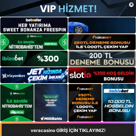
×
veracasino GİRİŞ İÇİN TIKLAYINIZ!