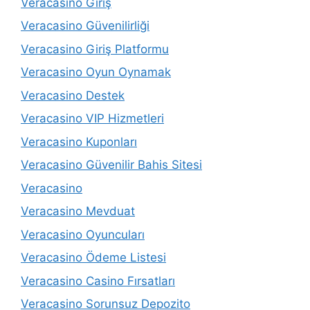
Veracasino Giriş
Veracasino Güvenilirliği
Veracasino Giriş Platformu
Veracasino Oyun Oynamak
Veracasino Destek
Veracasino VIP Hizmetleri
Veracasino Kuponları
Veracasino Güvenilir Bahis Sitesi
Veracasino
Veracasino Mevduat
Veracasino Oyuncuları
Veracasino Ödeme Listesi
Veracasino Casino Fırsatları
Veracasino Sorunsuz Depozito