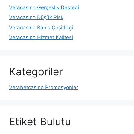
Veracasino Gerçeklik Desteği
Veracasino Düşük Risk
Veracasino Bahis Çeşitliliği
Veracasino Hizmet Kalitesi
Kategoriler
Verabetcasino Promosyonlar
Etiket Bulutu