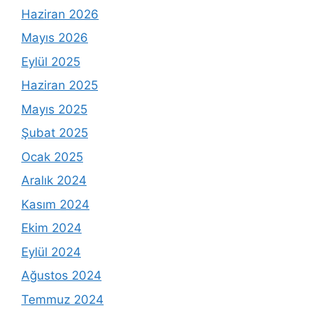
Haziran 2026
Mayıs 2026
Eylül 2025
Haziran 2025
Mayıs 2025
Şubat 2025
Ocak 2025
Aralık 2024
Kasım 2024
Ekim 2024
Eylül 2024
Ağustos 2024
Temmuz 2024