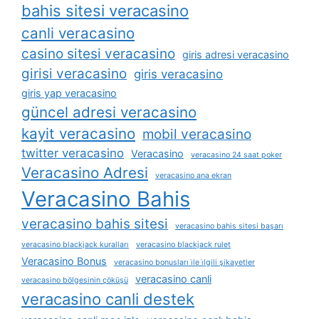
bahis sitesi veracasino
canli veracasino
casino sitesi veracasino
giris adresi veracasino
girisi veracasino
giris veracasino
giris yap veracasino
güncel adresi veracasino
kayit veracasino
mobil veracasino
twitter veracasino
Veracasino
veracasino 24 saat poker
Veracasino Adresi
veracasino ana ekran
Veracasino Bahis
veracasino bahis sitesi
veracasino bahis sitesi başarı
veracasino blackjack kuralları
veracasino blackjack rulet
Veracasino Bonus
veracasino bonusları i̇le i̇lgili şikayetler
veracasino canli
veracasino bölgesinin çöküşü
veracasino canli destek