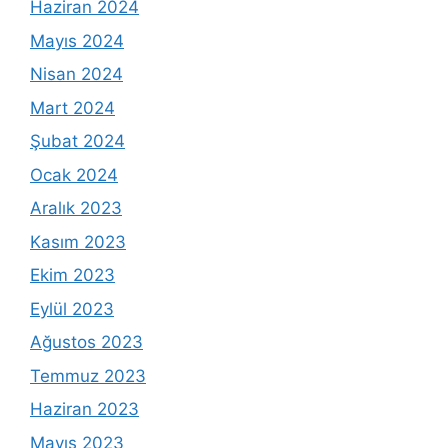
Haziran 2024
Mayıs 2024
Nisan 2024
Mart 2024
Şubat 2024
Ocak 2024
Aralık 2023
Kasım 2023
Ekim 2023
Eylül 2023
Ağustos 2023
Temmuz 2023
Haziran 2023
Mayıs 2023