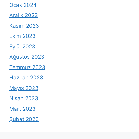
Ocak 2024
Aralık 2023
Kasım 2023
Ekim 2023
Eylül 2023
Ağustos 2023
Temmuz 2023
Haziran 2023
Mayıs 2023
Nisan 2023
Mart 2023
Şubat 2023