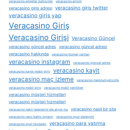
veracasino engeller bahisçiler
veracasino erişim
veracasino giris twitter
veracasino giris adresi
veracasino giris yap
Veracasino Giriş
Veracasino Girişi
Veracasino Güncel
veracasino güncel adres
veracasino güncel adresi
veracasino hakkında
veracasino hizmet şartları
veracasino instagram
veracasino i̇şlevsel adres
veracasino kayit
veracasino kaydı mobil giriş
veracasino maç izleme
veracasino memnuniyetsizlik
veracasino mobil giriş
veracasino mobil yenilikler
veracasino müşteri hizmetleri
veracasino müşteri hizmetleri
veracasino nasil bir site
veracasino nakit taleplerini ele alıyor mu
veracasino nasıl bahis oynanır
veracasino oyun deneyimi
veracasino para yatırma
veracasino oyun faydaları