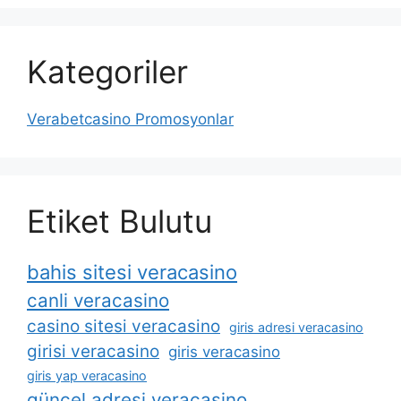
Kategoriler
Verabetcasino Promosyonlar
Etiket Bulutu
bahis sitesi veracasino
canli veracasino
casino sitesi veracasino
giris adresi veracasino
girisi veracasino
giris veracasino
giris yap veracasino
güncel adresi veracasino