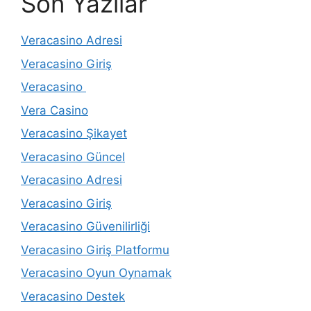
Son Yazılar
Veracasino Adresi
Veracasino Giriş
Veracasino
Vera Casino
Veracasino Şikayet
Veracasino Güncel
Veracasino Adresi
Veracasino Giriş
Veracasino Güvenilirliği
Veracasino Giriş Platformu
Veracasino Oyun Oynamak
Veracasino Destek