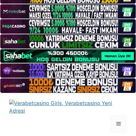
İçeriğe
atla
Menü