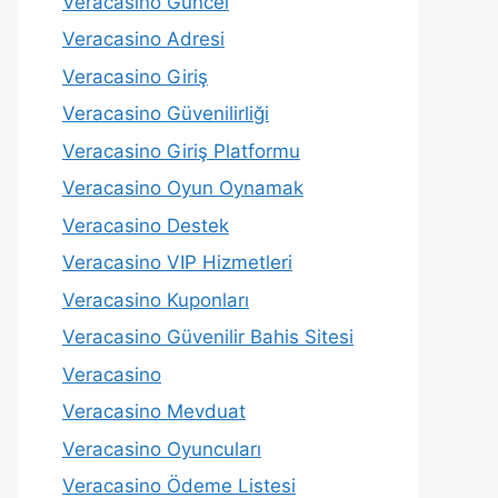
Veracasino Güncel
Veracasino Adresi
Veracasino Giriş
Veracasino Güvenilirliği
Veracasino Giriş Platformu
Veracasino Oyun Oynamak
Veracasino Destek
Veracasino VIP Hizmetleri
Veracasino Kuponları
Veracasino Güvenilir Bahis Sitesi
Veracasino
Veracasino Mevduat
Veracasino Oyuncuları
Veracasino Ödeme Listesi