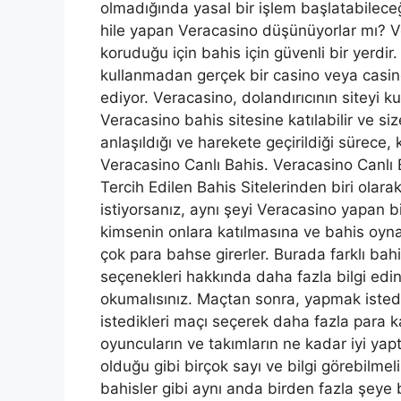
olmadığında yasal bir işlem başlatabileceği 
hile yapan Veracasino düşünüyorlar mı? Ve
koruduğu için bahis için güvenli bir yerdir
kullanmadan gerçek bir casino veya casin
ediyor. Veracasino, dolandırıcının siteyi ku
Veracasino bahis sitesine katılabilir ve size
anlaşıldığı ve harekete geçirildiği sürece, 
Veracasino Canlı Bahis. Veracasino Canlı 
Tercih Edilen Bahis Sitelerinden biri olar
istiyorsanız, aynı şeyi Veracasino yapan bi
kimsenin onlara katılmasına ve bahis oynama
çok para bahse girerler. Burada farklı bah
seçenekleri hakkında daha fazla bilgi edin
okumalısınız. Maçtan sonra, yapmak istedi
istedikleri maçı seçerek daha fazla para k
oyuncuların ve takımların ne kadar iyi yaptı
olduğu gibi birçok sayı ve bilgi görebilmeli
bahisler gibi aynı anda birden fazla şeye