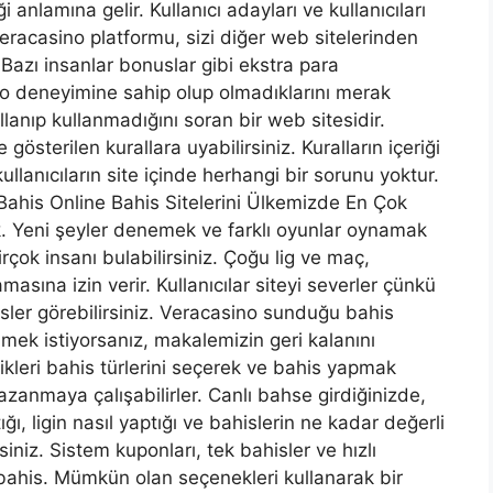
anlamına gelir. Kullanıcı adayları ve kullanıcıları
racasino platformu, sizi diğer web sitelerinden
. Bazı insanlar bonuslar gibi ekstra para
o deneyimine sahip olup olmadıklarını merak
llanıp kullanmadığını soran bir web sitesidir.
 gösterilen kurallara uyabilirsiniz. Kuralların içeriği
kullanıcıların site içinde herhangi bir sorunu yoktur.
Bahis Online Bahis Sitelerini Ülkemizde En Çok
ak. Yeni şeyler denemek ve farklı oyunlar oynamak
rçok insanı bulabilirsiniz. Çoğu lig ve maç,
sına izin verir. Kullanıcılar siteyi severler çünkü
isler görebilirsiniz. Veracasino sunduğu bahis
mek istiyorsanız, makalemizin geri kalanını
kleri bahis türlerini seçerek ve bahis yapmak
azanmaya çalışabilirler. Canlı bahse girdiğinizde,
ğı, ligin nasıl yaptığı ve bahislerin ne kadar değerli
siniz. Sistem kuponları, tek bahisler ve hızlı
 bahis. Mümkün olan seçenekleri kullanarak bir