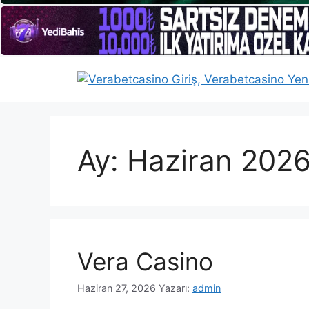
İçeriğe
atla
Ay:
Haziran 202
Vera Casino
Haziran 27, 2026
Yazarı:
admin