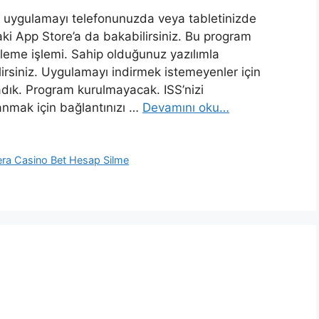
in uygulamayı telefonunuzda veya tabletinizde
taki App Store’a da bakabilirsiniz. Bu program
yükleme işlemi. Sahip olduğunuz yazılımla
lirsiniz. Uygulamayı indirmek istemeyenler için
dık. Program kurulmayacak. ISS’nizi
lanmak için bağlantınızı …
Devamını oku…
era Casino Bet Hesap Silme