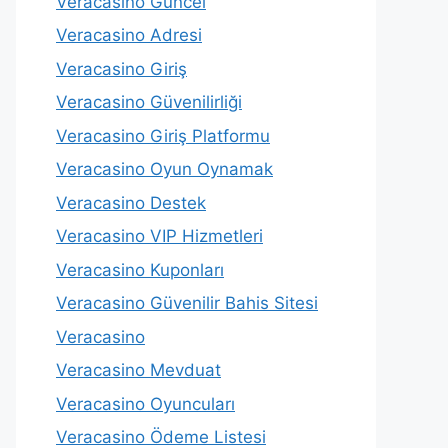
Veracasino Güncel
Veracasino Adresi
Veracasino Giriş
Veracasino Güvenilirliği
Veracasino Giriş Platformu
Veracasino Oyun Oynamak
Veracasino Destek
Veracasino VIP Hizmetleri
Veracasino Kuponları
Veracasino Güvenilir Bahis Sitesi
Veracasino
Veracasino Mevduat
Veracasino Oyuncuları
Veracasino Ödeme Listesi