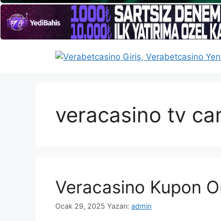
İçeriğe
atla
veracasino tv can
Veracasino Kupon O
Ocak 29, 2025
Yazarı:
admin