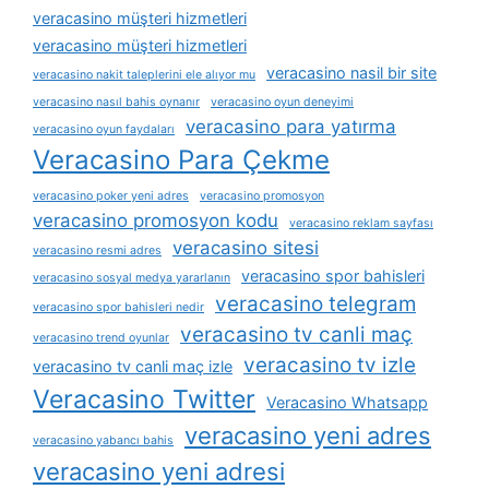
veracasino müşteri hizmetleri
veracasino müşteri hizmetleri
veracasino nasil bir site
veracasino nakit taleplerini ele alıyor mu
veracasino nasıl bahis oynanır
veracasino oyun deneyimi
veracasino para yatırma
veracasino oyun faydaları
Veracasino Para Çekme
veracasino poker yeni adres
veracasino promosyon
veracasino promosyon kodu
veracasino reklam sayfası
veracasino sitesi
veracasino resmi adres
veracasino spor bahisleri
veracasino sosyal medya yararlanın
veracasino telegram
veracasino spor bahisleri nedir
veracasino tv canli maç
veracasino trend oyunlar
veracasino tv izle
veracasino tv canli maç izle
Veracasino Twitter
Veracasino Whatsapp
veracasino yeni adres
veracasino yabancı bahis
veracasino yeni adresi