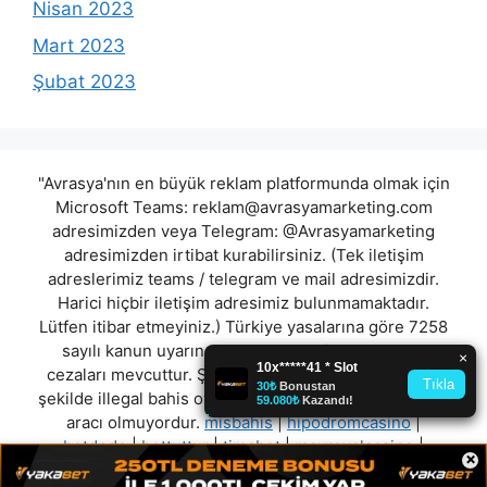
Nisan 2023
Mart 2023
Şubat 2023
"Avrasya'nın en büyük reklam platformunda olmak için
Microsoft Teams:
reklam@avrasyamarketing.com
adresimizden veya Telegram: @Avrasyamarketing
adresimizden irtibat kurabilirsiniz. (Tek iletişim
adreslerimiz teams / telegram ve mail adresimizdir.
Harici hiçbir iletişim adresimiz bulunmamaktadır.
Lütfen itibar etmeyiniz.) Türkiye yasalarına göre 7258
sayılı kanun uyarınca yasa dışı bahis oynamanın
cezaları mevcuttur. Şu an bulunduğunuz site hiç bir
şekilde illegal bahis oyunları oynatmıyor ve oynamaya
aracı olmuyordur.
misbahis
|
hipodromcasino
|
betdede
|
bettuttur
|
timabet
|
maxroyalcasino
|
×
kratosbet
|
otantikbet
"