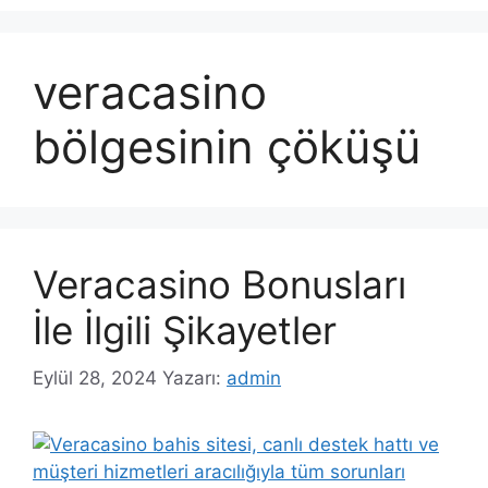
veracasino
bölgesinin çöküşü
Veracasino Bonusları
İle İlgili Şikayetler
Eylül 28, 2024
Yazarı:
admin