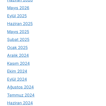
Mayıs 2026
Eylül 2025
Haziran 2025
Mayıs 2025
Şubat 2025
Ocak 2025
Aralık 2024
Kasım 2024
Ekim 2024
Eylül 2024
Ağustos 2024
Temmuz 2024
Haziran 2024