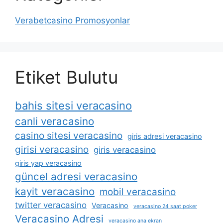
Verabetcasino Promosyonlar
Etiket Bulutu
bahis sitesi veracasino
canli veracasino
casino sitesi veracasino
giris adresi veracasino
girisi veracasino
giris veracasino
giris yap veracasino
güncel adresi veracasino
kayit veracasino
mobil veracasino
twitter veracasino
Veracasino
veracasino 24 saat poker
Veracasino Adresi
veracasino ana ekran