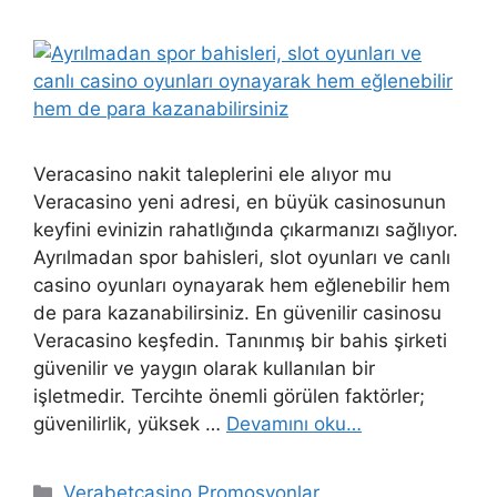
Veracasino nakit taleplerini ele alıyor mu
Veracasino yeni adresi, en büyük casinosunun
keyfini evinizin rahatlığında çıkarmanızı sağlıyor.
Ayrılmadan spor bahisleri, slot oyunları ve canlı
casino oyunları oynayarak hem eğlenebilir hem
de para kazanabilirsiniz. En güvenilir casinosu
Veracasino keşfedin. Tanınmış bir bahis şirketi
güvenilir ve yaygın olarak kullanılan bir
işletmedir. Tercihte önemli görülen faktörler;
güvenilirlik, yüksek …
Devamını oku…
Kategoriler
Verabetcasino Promosyonlar