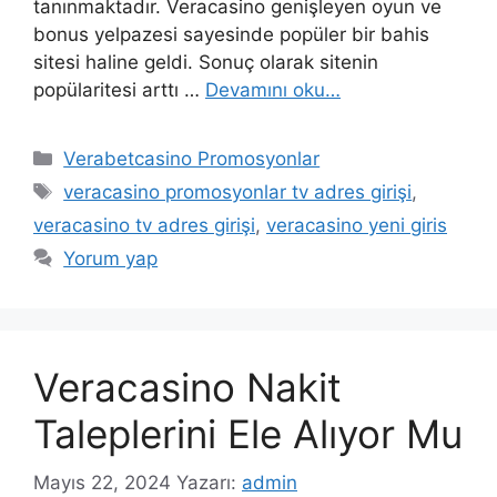
tanınmaktadır. Veracasino genişleyen oyun ve
bonus yelpazesi sayesinde popüler bir bahis
sitesi haline geldi. Sonuç olarak sitenin
popülaritesi arttı …
Devamını oku…
Kategoriler
Verabetcasino Promosyonlar
Etiketler
veracasino promosyonlar tv adres girişi
,
veracasino tv adres girişi
,
veracasino yeni giris
Yorum yap
Veracasino Nakit
Taleplerini Ele Alıyor Mu
Mayıs 22, 2024
Yazarı:
admin