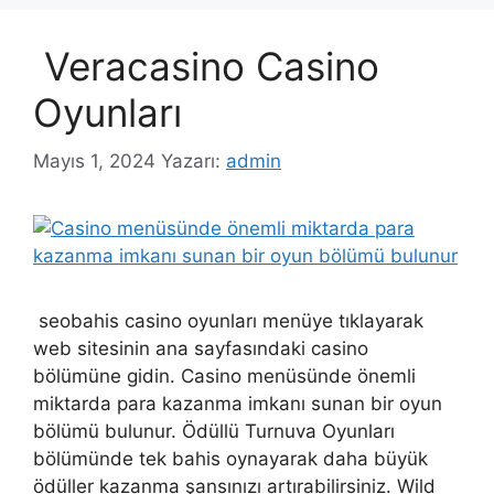
Veracasino Casino
Oyunları
Mayıs 1, 2024
Yazarı:
admin
seobahis casino oyunları menüye tıklayarak
web sitesinin ana sayfasındaki casino
bölümüne gidin. Casino menüsünde önemli
miktarda para kazanma imkanı sunan bir oyun
bölümü bulunur. Ödüllü Turnuva Oyunları
bölümünde tek bahis oynayarak daha büyük
ödüller kazanma şansınızı artırabilirsiniz. Wild