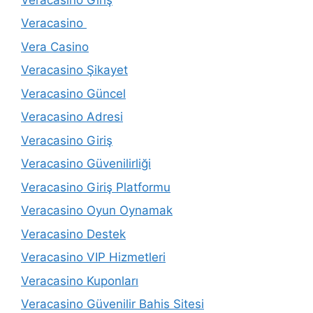
Veracasino
Vera Casino
Veracasino Şikayet
Veracasino Güncel
Veracasino Adresi
Veracasino Giriş
Veracasino Güvenilirliği
Veracasino Giriş Platformu
Veracasino Oyun Oynamak
Veracasino Destek
Veracasino VIP Hizmetleri
Veracasino Kuponları
Veracasino Güvenilir Bahis Sitesi