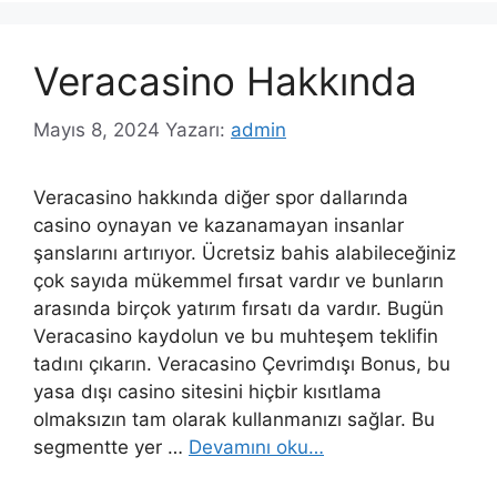
Veracasino Hakkında
Mayıs 8, 2024
Yazarı:
admin
Veracasino hakkında diğer spor dallarında
casino oynayan ve kazanamayan insanlar
şanslarını artırıyor. Ücretsiz bahis alabileceğiniz
çok sayıda mükemmel fırsat vardır ve bunların
arasında birçok yatırım fırsatı da vardır. Bugün
Veracasino kaydolun ve bu muhteşem teklifin
tadını çıkarın. Veracasino Çevrimdışı Bonus, bu
yasa dışı casino sitesini hiçbir kısıtlama
olmaksızın tam olarak kullanmanızı sağlar. Bu
segmentte yer …
Devamını oku…