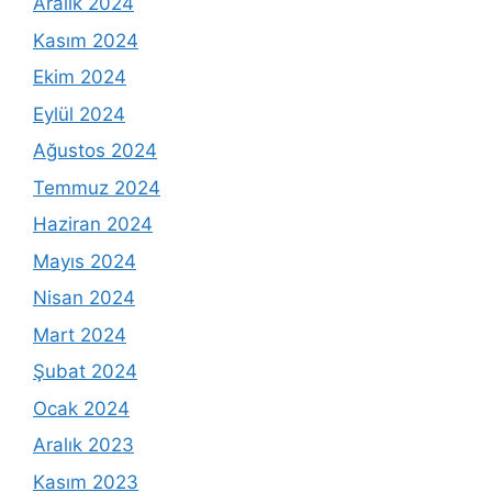
Aralık 2024
Kasım 2024
Ekim 2024
Eylül 2024
Ağustos 2024
Temmuz 2024
Haziran 2024
Mayıs 2024
Nisan 2024
Mart 2024
Şubat 2024
Ocak 2024
Aralık 2023
Kasım 2023