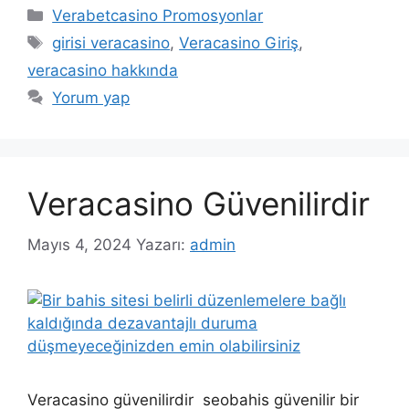
Kategoriler
Verabetcasino Promosyonlar
Etiketler
girisi veracasino
,
Veracasino Giriş
,
veracasino hakkında
Yorum yap
Veracasino Güvenilirdir
Mayıs 4, 2024
Yazarı:
admin
Veracasino güvenilirdir seobahis güvenilir bir