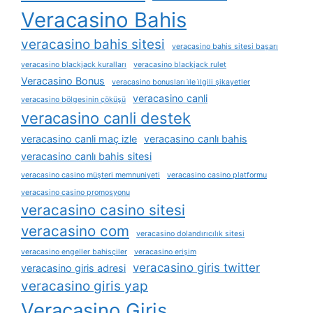
Veracasino Bahis
veracasino bahis sitesi
veracasino bahis sitesi başarı
veracasino blackjack kuralları
veracasino blackjack rulet
Veracasino Bonus
veracasino bonusları i̇le i̇lgili şikayetler
veracasino canli
veracasino bölgesinin çöküşü
veracasino canli destek
veracasino canli maç izle
veracasino canlı bahis
veracasino canlı bahis sitesi
veracasino casino müşteri memnuniyeti
veracasino casino platformu
veracasino casino promosyonu
veracasino casino sitesi
veracasino com
veracasino dolandırıcılık sitesi
veracasino engeller bahisçiler
veracasino erişim
veracasino giris twitter
veracasino giris adresi
veracasino giris yap
Veracasino Giriş