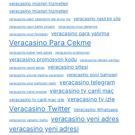
veracasino müşteri hizmetleri
veracasino müşteri hizmetleri
veracasino nasil bir site
veracasino nakit taleplerini ele alıyor mu
veracasino nasıl bahis oynanır
veracasino oyun deneyimi
veracasino para yatırma
veracasino oyun faydaları
Veracasino Para Çekme
veracasino poker yeni adres
veracasino promosyon
veracasino promosyon kodu
veracasino reklam sayfası
veracasino sitesi
veracasino resmi adres
veracasino spor bahisleri
veracasino sosyal medya yararlanın
veracasino telegram
veracasino spor bahisleri nedir
veracasino tv canli maç
veracasino trend oyunlar
veracasino tv izle
veracasino tv canli maç izle
Veracasino Twitter
Veracasino Whatsapp
veracasino yeni adres
veracasino yabancı bahis
veracasino yeni adresi