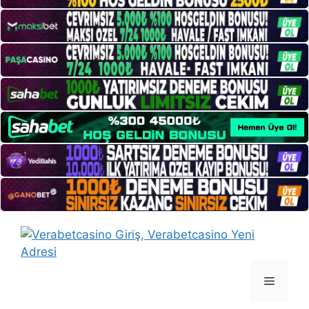
İçeriğe
atla
Menü