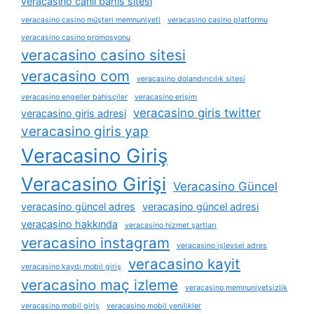
veracasino canlı bahis sitesi
veracasino casino müşteri memnuniyeti
veracasino casino platformu
veracasino casino promosyonu
veracasino casino sitesi
veracasino com
veracasino dolandırıcılık sitesi
veracasino engeller bahisçiler
veracasino erişim
veracasino giris twitter
veracasino giris adresi
veracasino giris yap
Veracasino Giriş
Veracasino Girişi
Veracasino Güncel
veracasino güncel adres
veracasino güncel adresi
veracasino hakkında
veracasino hizmet şartları
veracasino instagram
veracasino i̇şlevsel adres
veracasino kayit
veracasino kaydı mobil giriş
veracasino maç izleme
veracasino memnuniyetsizlik
veracasino mobil giriş
veracasino mobil yenilikler