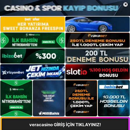
×
veracasino GİRİŞ İÇİN TIKLAYINIZ!