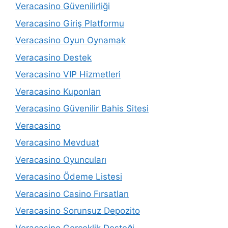
Veracasino Güvenilirliği
Veracasino Giriş Platformu
Veracasino Oyun Oynamak
Veracasino Destek
Veracasino VIP Hizmetleri
Veracasino Kuponları
Veracasino Güvenilir Bahis Sitesi
Veracasino
Veracasino Mevduat
Veracasino Oyuncuları
Veracasino Ödeme Listesi
Veracasino Casino Fırsatları
Veracasino Sorunsuz Depozito
Veracasino Gerçeklik Desteği