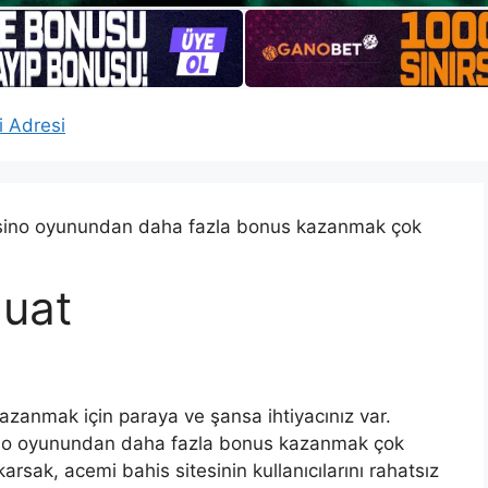
uat
zanmak için paraya ve şansa ihtiyacınız var.
asino oyunundan daha fazla bonus kazanmak çok
rsak, acemi bahis sitesinin kullanıcılarını rahatsız