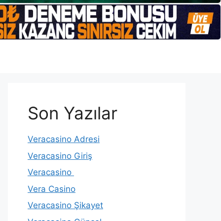
Son Yazılar
Veracasino Adresi
Veracasino Giriş
Veracasino
Vera Casino
Veracasino Şikayet