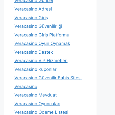
Veracasino Güncel
Veracasino Adresi
Veracasino Giriş
Veracasino Güvenilirliği
Veracasino Giriş Platformu
Veracasino Oyun Oynamak
Veracasino Destek
Veracasino VIP Hizmetleri
Veracasino Kuponları
Veracasino Güvenilir Bahis Sitesi
Veracasino
Veracasino Mevduat
Veracasino Oyuncuları
Veracasino Ödeme Listesi