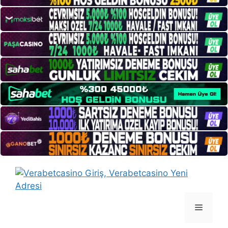
İçeriğe
atla
Menü