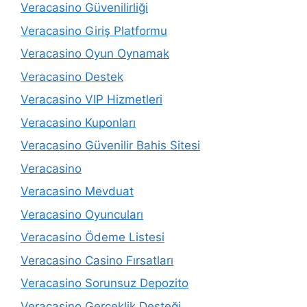
Veracasino Güvenilirliği
Veracasino Giriş Platformu
Veracasino Oyun Oynamak
Veracasino Destek
Veracasino VIP Hizmetleri
Veracasino Kuponları
Veracasino Güvenilir Bahis Sitesi
Veracasino
Veracasino Mevduat
Veracasino Oyuncuları
Veracasino Ödeme Listesi
Veracasino Casino Fırsatları
Veracasino Sorunsuz Depozito
Veracasino Gerçeklik Desteği