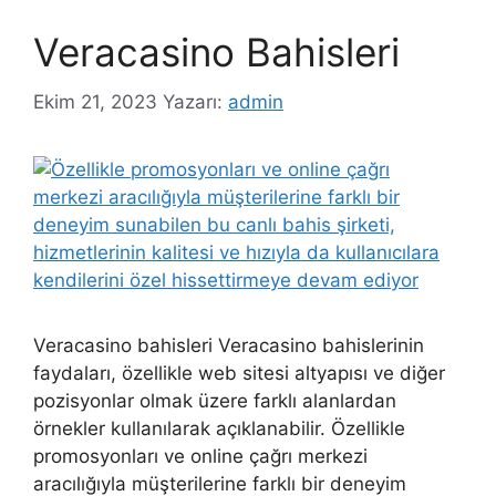
Veracasino Bahisleri
Ekim 21, 2023
Yazarı:
admin
Veracasino bahisleri Veracasino bahislerinin
faydaları, özellikle web sitesi altyapısı ve diğer
pozisyonlar olmak üzere farklı alanlardan
örnekler kullanılarak açıklanabilir. Özellikle
promosyonları ve online çağrı merkezi
aracılığıyla müşterilerine farklı bir deneyim