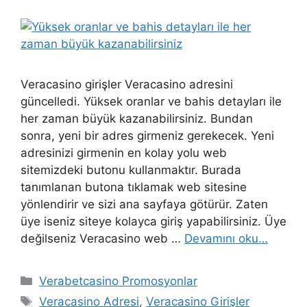
Veracasino girişler Veracasino adresini
güncelledi. Yüksek oranlar ve bahis detayları ile
her zaman büyük kazanabilirsiniz. Bundan
sonra, yeni bir adres girmeniz gerekecek. Yeni
adresinizi girmenin en kolay yolu web
sitemizdeki butonu kullanmaktır. Burada
tanımlanan butona tıklamak web sitesine
yönlendirir ve sizi ana sayfaya götürür. Zaten
üye iseniz siteye kolayca giriş yapabilirsiniz. Üye
değilseniz Veracasino web …
Devamını oku…
Kategoriler
Verabetcasino Promosyonlar
Etiketler
Veracasino Adresi
,
Veracasino Girişler