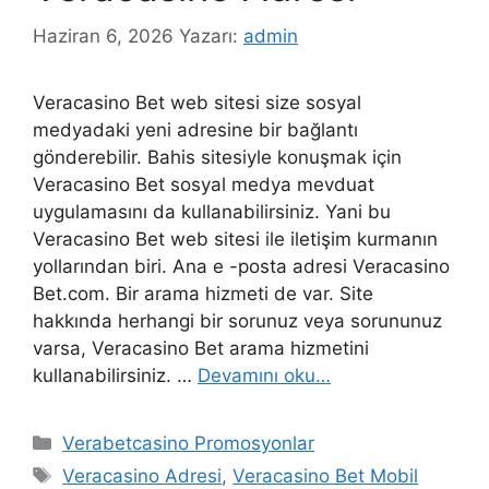
Haziran 6, 2026
Yazarı:
admin
Veracasino Bet web sitesi size sosyal
medyadaki yeni adresine bir bağlantı
gönderebilir. Bahis sitesiyle konuşmak için
Veracasino Bet sosyal medya mevduat
uygulamasını da kullanabilirsiniz. Yani bu
Veracasino Bet web sitesi ile iletişim kurmanın
yollarından biri. Ana e -posta adresi Veracasino
Bet.com. Bir arama hizmeti de var. Site
hakkında herhangi bir sorunuz veya sorununuz
varsa, Veracasino Bet arama hizmetini
kullanabilirsiniz. …
Devamını oku…
Kategoriler
Verabetcasino Promosyonlar
Etiketler
Veracasino Adresi
,
Veracasino Bet Mobil