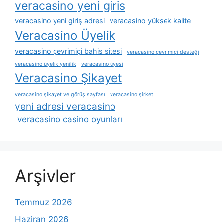
veracasino yeni giris
veracasino yeni giriş adresi
veracasino yüksek kalite
Veracasino Üyelik
veracasino çevrimiçi bahis sitesi
veracasino çevrimiçi desteği
veracasino üyelik yenilik
veracasino üyesi
Veracasino Şikayet
veracasino şikayet ve görüş sayfası
veracasino şirket
yeni adresi veracasino
veracasino casino oyunları
Arşivler
Temmuz 2026
Haziran 2026