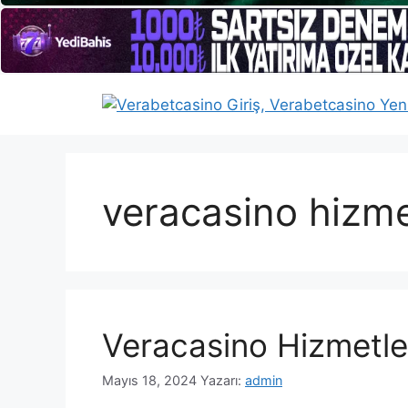
İçeriğe
atla
veracasino hizme
Veracasino Hizmetle
Mayıs 18, 2024
Yazarı:
admin