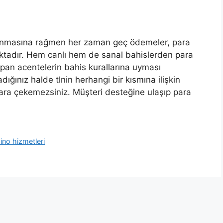
nanmasına rağmen her zaman geç ödemeler, para
ktadır. Hem canlı hem de sanal bahislerden para
apan acentelerin bahis kurallarına uyması
ğınız halde tlnin herhangi bir kısmına ilişkin
para çekemezsiniz. Müşteri desteğine ulaşıp para
ino hizmetleri