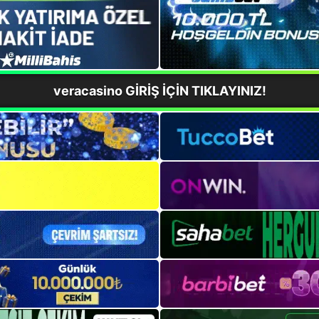
veracasino GİRİŞ İÇİN TIKLAYINIZ!