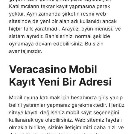
Katılımcıların tekrar kayıt yapmasına gerek
yoktur. Aynı zamanda şirketin resmi web
sitesinde de yeni bir alan adı kullanıldı ancak
hiçbir fark yaratmadı. Arayüz, oyun menüsü ve
sistem aynıdır. Bahislerinizi normal şekilde
oynamaya devam edebilirsiniz. Bu sizin
avantajınızdır.
Veracasino Mobil
Kayıt Yeni Bir Adresi
Mobil oyuna katılmak için hesabınıza giriş yapıp
belirli yatırımlar yapmanız gerekmektedir. Henüz
siteye kayıtlı değilseniz mobil kayıt seçeneğini
kullanarak üye olabilirsiniz. Web sitemiz faydalı
olmakla birlikte, sizinle iletişimimizi daha hızlı ve