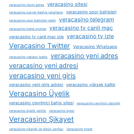
veracasino sitesi
veracasino resmi adres
veracasino spor bahisleri
veracasino sosyal medya yararlanın
veracasino telegram
veracasino spor bahisleri nedir
veracasino tv canli maç
veracasino trend oyunlar
veracasino tv izle
veracasino tv canli maç izle
Veracasino Twitter
Veracasino Whatsapp
veracasino yeni adres
veracasino yabancı bahis
veracasino yeni adresi
veracasino yeni giris
veracasino yeni giriş adresi
veracasino yüksek kalite
Veracasino Üyelik
veracasino çevrimiçi bahis sitesi
veracasino çevrimiçi desteği
veracasino üyelik yenilik
veracasino üyesi
Veracasino Şikayet
veracasino şikayet ve görüş sayfası
veracasino şirket