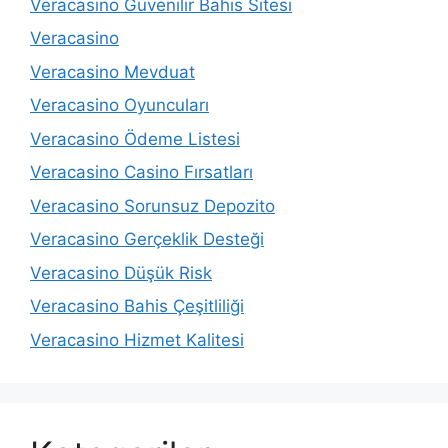
Veracasino Güvenilir Bahis Sitesi
Veracasino
Veracasino Mevduat
Veracasino Oyuncuları
Veracasino Ödeme Listesi
Veracasino Casino Fırsatları
Veracasino Sorunsuz Depozito
Veracasino Gerçeklik Desteği
Veracasino Düşük Risk
Veracasino Bahis Çeşitliliği
Veracasino Hizmet Kalitesi