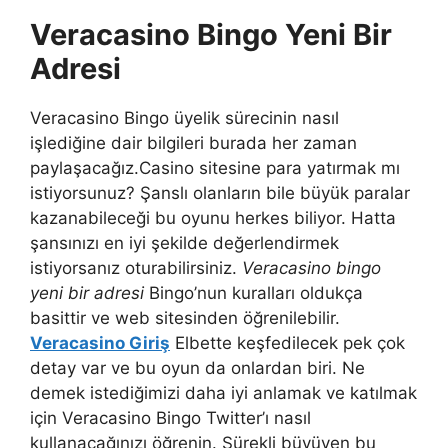
Veracasino Bingo Yeni Bir
Adresi
Veracasino Bingo üyelik sürecinin nasıl
işlediğine dair bilgileri burada her zaman
paylaşacağız.Casino sitesine para yatırmak mı
istiyorsunuz? Şanslı olanların bile büyük paralar
kazanabileceği bu oyunu herkes biliyor. Hatta
şansınızı en iyi şekilde değerlendirmek
istiyorsanız oturabilirsiniz.
Veracasino bingo
yeni bir adresi
Bingo’nun kuralları oldukça
basittir ve web sitesinden öğrenilebilir.
Veracasino Giriş
Elbette keşfedilecek pek çok
detay var ve bu oyun da onlardan biri. Ne
demek istediğimizi daha iyi anlamak ve katılmak
için Veracasino Bingo Twitter’ı nasıl
kullanacağınızı öğrenin. Sürekli büyüyen bu