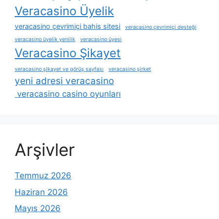
Veracasino Üyelik
veracasino çevrimiçi bahis sitesi
veracasino çevrimiçi desteği
veracasino üyelik yenilik
veracasino üyesi
Veracasino Şikayet
veracasino şikayet ve görüş sayfası
veracasino şirket
yeni adresi veracasino
veracasino casino oyunları
Arşivler
Temmuz 2026
Haziran 2026
Mayıs 2026