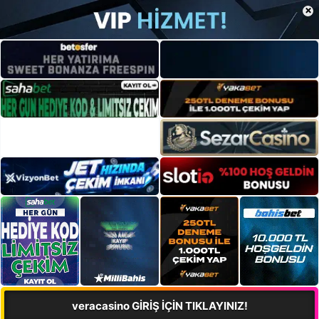
×
veracasino GİRİŞ İÇİN TIKLAYINIZ!