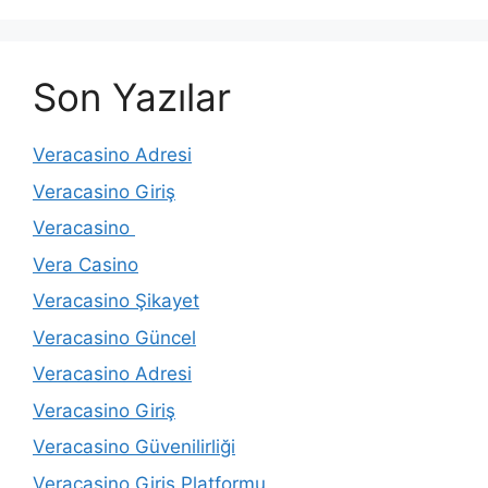
Son Yazılar
Veracasino Adresi
Veracasino Giriş
Veracasino
Vera Casino
Veracasino Şikayet
Veracasino Güncel
Veracasino Adresi
Veracasino Giriş
Veracasino Güvenilirliği
Veracasino Giriş Platformu