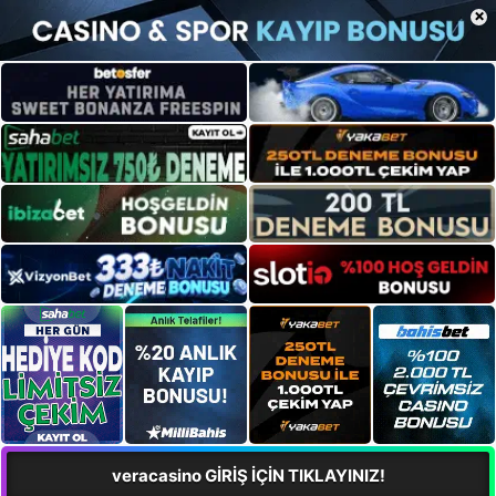
×
veracasino GİRİŞ İÇİN TIKLAYINIZ!