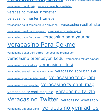
veracasino mobil giriş
veracasino mobil yenilikler
veracasino müşteri hizmetleri
veracasino müşteri hizmetleri
veracasino nasil bir site
veracasino nakit taleplerini ele alıyor mu
veracasino nasıl bahis oynanır
veracasino oyun deneyimi
veracasino para yatırma
veracasino oyun faydaları
Veracasino Para Çekme
veracasino poker yeni adres
veracasino promosyon
veracasino promosyon kodu
veracasino reklam sayfası
veracasino sitesi
veracasino resmi adres
veracasino spor bahisleri
veracasino sosyal medya yararlanın
veracasino telegram
veracasino spor bahisleri nedir
veracasino tv canli maç
veracasino trend oyunlar
veracasino tv izle
veracasino tv canli maç izle
Veracasino Twitter
Veracasino Whatsapp
veracasino yeni adres
veracasino yabancı bahis