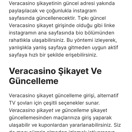
Veracasino şikayetinin güncel adresi yakında
paylaşılacak ve çoğunlukla instagram
sayfasında güncellenecektir. Tıpkı güncel
Veracasino şikayet girişinde olduğu gibi linke
instagramın ana sayfasında bio bölümünden
rahatlıkla ulaşabilirsiniz. Bu yöntemi izleyerek,
yanlışlıkla yanlış sayfaya gitmeden uygun aktif
sayfaya hızlı bir şekilde erişebilirsiniz.
Veracasino Şikayet Ve
Güncelleme
Veracasino şikayet güncelleme girişi, alternatif
TV şovları için çeşitli seçenekler sunar.
Veracasino şikayet ve güncelleme
şikayet
güncellemesinden maçlarınıza giriş yaparak
ulaşabilir ve kuponlardan yararlanabilirsiniz. Siz