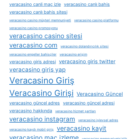
veracasino canli maç izle
veracasino canlı bahis
veracasino canlı bahis sitesi
veracasino casino müşteri memnuniyeti
veracasino casino platformu
veracasino casino promosyonu
veracasino casino sitesi
veracasino com
veracasino dolandırıcılık sitesi
veracasino engeller bahisçiler
veracasino erişim
veracasino giris twitter
veracasino giris adresi
veracasino giris yap
Veracasino Giriş
Veracasino Girişi
Veracasino Güncel
veracasino güncel adres
veracasino güncel adresi
veracasino hakkında
veracasino hizmet şartları
veracasino instagram
veracasino i̇şlevsel adres
veracasino kayit
veracasino kaydı mobil giriş
veracasino maç izleme
veracasino memnuniyetsizlik