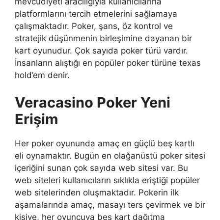
mevcudiyeti aracılığıyla kullanıcılarına
platformlarını tercih etmelerini sağlamaya
çalışmaktadır. Poker, şans, öz kontrol ve
stratejik düşünmenin birleşimine dayanan bir
kart oyunudur. Çok sayıda poker türü vardır.
İnsanların alıştığı en popüler poker türüne texas
hold’em denir.
Veracasino Poker Yeni
Erişim
Her poker oyununda amaç en güçlü beş kartlı
eli oynamaktır. Bugün en olağanüstü poker sitesi
içeriğini sunan çok sayıda web sitesi var. Bu
web siteleri kullanıcıların sıklıkla eriştiği popüler
web sitelerinden oluşmaktadır. Pokerin ilk
aşamalarında amaç, masayı ters çevirmek ve bir
kişiye, her oyuncuya beş kart dağıtma