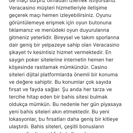
de maçı sürpriz olmadan izlemek istiyorsanız
Veracasino müşteri hizmetleriyle iletişime
geçerek maçı hemen izleyebilirsiniz. Oyunu
görüntülemeye erişmek için oyun butonuna
tıklamanız ve menüdeki oyun duyurularına
gitmeniz yeterlidir. Bireysel ve takım sporlarına
dair geniş bir yelpazeye sahip olan Veracasino
şikayet tv kesintisiz hizmet vermektedir. En
saygın poker sitelerine internetin hemen her
köşesinde rastlamak mümkündür. Casino
siteleri dijital platformlarda önemli bir konuma
ve değere sahiptir. Bu konumlar çok sayıda
fırsat ve fayda sağlar. Şu anda her tarza ve
tercihe hitap eden bir bahis sitesi bulmak
oldukça mümkün. Bu nedenle her gün piyasaya
yeni bahis siteleri akın etmektedir. Bu yeni
lokasyonlar, bu fırsatları daha geniş bir kitleye
ulaştırdı. Bahis siteleri, çeşitli bonusların