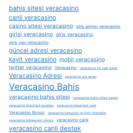
bahis sitesi veracasino
canli veracasino
casino sitesi veracasino
giris adresi veracasino
girisi veracasino
giris veracasino
giris yap veracasino
güncel adresi veracasino
kayit veracasino
mobil veracasino
twitter veracasino
Veracasino
veracasino 24 saat poker
Veracasino Adresi
veracasino ana ekran
Veracasino Bahis
veracasino bahis sitesi
veracasino bahis sitesi başarı
veracasino blackjack kuralları
veracasino blackjack rulet
Veracasino Bonus
veracasino bonusları i̇le i̇lgili şikayetler
veracasino canli
veracasino bölgesinin çöküşü
veracasino canli destek