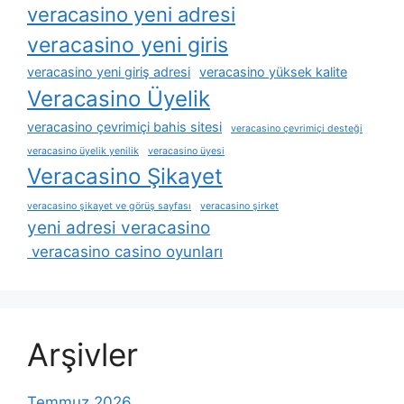
veracasino yeni adresi
veracasino yeni giris
veracasino yeni giriş adresi
veracasino yüksek kalite
Veracasino Üyelik
veracasino çevrimiçi bahis sitesi
veracasino çevrimiçi desteği
veracasino üyelik yenilik
veracasino üyesi
Veracasino Şikayet
veracasino şikayet ve görüş sayfası
veracasino şirket
yeni adresi veracasino
veracasino casino oyunları
Arşivler
Temmuz 2026