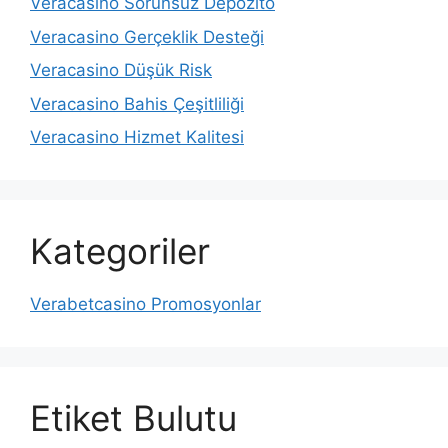
Veracasino Sorunsuz Depozito
Veracasino Gerçeklik Desteği
Veracasino Düşük Risk
Veracasino Bahis Çeşitliliği
Veracasino Hizmet Kalitesi
Kategoriler
Verabetcasino Promosyonlar
Etiket Bulutu