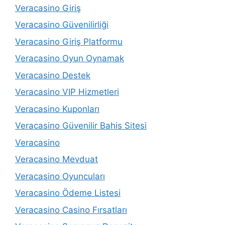
Veracasino Giriş
Veracasino Güvenilirliği
Veracasino Giriş Platformu
Veracasino Oyun Oynamak
Veracasino Destek
Veracasino VIP Hizmetleri
Veracasino Kuponları
Veracasino Güvenilir Bahis Sitesi
Veracasino
Veracasino Mevduat
Veracasino Oyuncuları
Veracasino Ödeme Listesi
Veracasino Casino Fırsatları