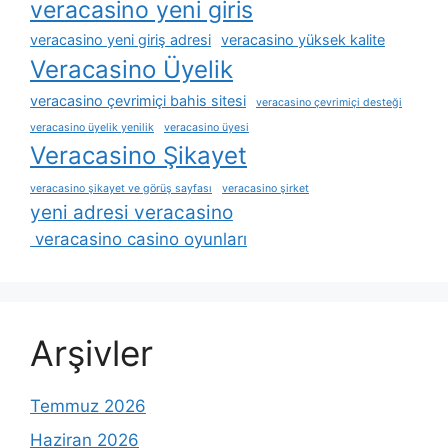
veracasino yeni giris
veracasino yeni giriş adresi
veracasino yüksek kalite
Veracasino Üyelik
veracasino çevrimiçi bahis sitesi
veracasino çevrimiçi desteği
veracasino üyelik yenilik
veracasino üyesi
Veracasino Şikayet
veracasino şikayet ve görüş sayfası
veracasino şirket
yeni adresi veracasino
veracasino casino oyunları
Arşivler
Temmuz 2026
Haziran 2026