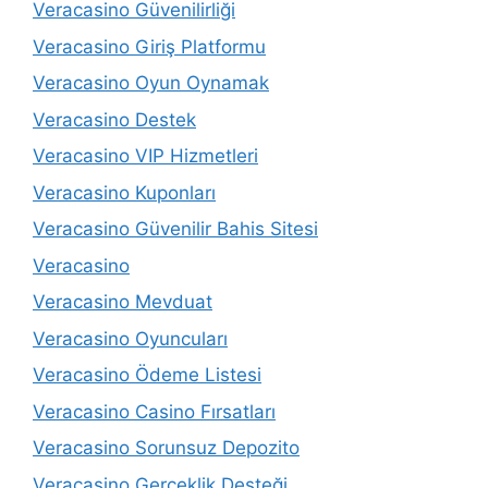
Veracasino Güvenilirliği
Veracasino Giriş Platformu
Veracasino Oyun Oynamak
Veracasino Destek
Veracasino VIP Hizmetleri
Veracasino Kuponları
Veracasino Güvenilir Bahis Sitesi
Veracasino
Veracasino Mevduat
Veracasino Oyuncuları
Veracasino Ödeme Listesi
Veracasino Casino Fırsatları
Veracasino Sorunsuz Depozito
Veracasino Gerçeklik Desteği