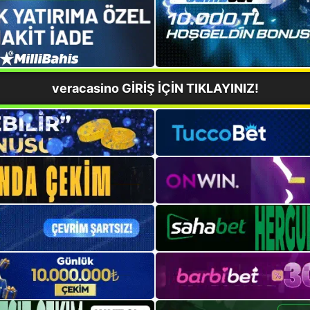
veracasino GİRİŞ İÇİN TIKLAYINIZ!