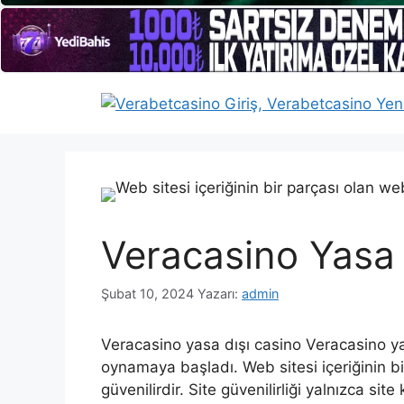
İçeriğe
atla
Veracasino Yasa 
Şubat 10, 2024
Yazarı:
admin
Veracasino yasa dışı casino Veracasino yas
oynamaya başladı. Web sitesi içeriğinin b
güvenilirdir. Site güvenilirliği yalnızca sit