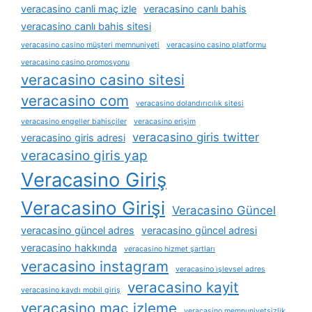
veracasino canli maç izle
veracasino canlı bahis
veracasino canlı bahis sitesi
veracasino casino müşteri memnuniyeti
veracasino casino platformu
veracasino casino promosyonu
veracasino casino sitesi
veracasino com
veracasino dolandırıcılık sitesi
veracasino engeller bahisçiler
veracasino erişim
veracasino giris twitter
veracasino giris adresi
veracasino giris yap
Veracasino Giriş
Veracasino Girişi
Veracasino Güncel
veracasino güncel adres
veracasino güncel adresi
veracasino hakkında
veracasino hizmet şartları
veracasino instagram
veracasino i̇şlevsel adres
veracasino kayit
veracasino kaydı mobil giriş
veracasino maç izleme
veracasino memnuniyetsizlik