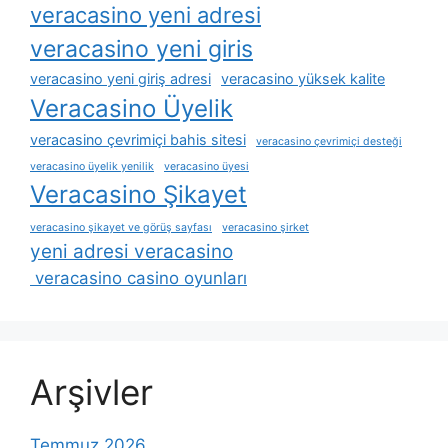
veracasino yeni adresi
veracasino yeni giris
veracasino yeni giriş adresi
veracasino yüksek kalite
Veracasino Üyelik
veracasino çevrimiçi bahis sitesi
veracasino çevrimiçi desteği
veracasino üyelik yenilik
veracasino üyesi
Veracasino Şikayet
veracasino şikayet ve görüş sayfası
veracasino şirket
yeni adresi veracasino
veracasino casino oyunları
Arşivler
Temmuz 2026