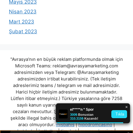
Mayıs 2023
Nisan 2023
Mart 2023
Şubat 2023
"Avrasya'nın en büyük reklam platformunda olmak için
Microsoft Teams:
reklam@avrasyamarketing.com
adresimizden veya Telegram: @Avrasyamarketing
adresimizden irtibat kurabilirsiniz. (Tek iletişim
adreslerimiz teams / telegram ve mail adresimizdir.
Harici hiçbir iletişim adresimiz bulunmamaktadır.
Lütfen itibar etmeyiniz.) Türkiye yasalarına göre 7258
sayılı kanun uyarınca yasa dışı bahis oynamanın
cezaları mevcuttur. Şu an bulunduğunuz site hiç bir
şekilde illegal bahis oyunları oynatmıyor ve oynamaya
aracı olmuyordur.
misbahis
|
hipodromcasino
|
betdede
|
bettuttur
|
timabet
|
maxroyalcasino
|