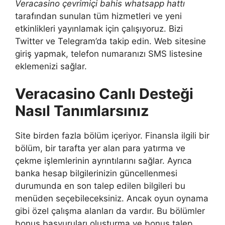
Veracasino çevrimiçi bahis whatsapp hattı
tarafından sunulan tüm hizmetleri ve yeni
etkinlikleri yayınlamak için çalışıyoruz. Bizi
Twitter ve Telegram’da takip edin. Web sitesine
giriş yapmak, telefon numaranızı SMS listesine
eklemenizi sağlar.
Veracasino Canlı Desteği
Nasıl Tanımlarsınız
Site birden fazla bölüm içeriyor. Finansla ilgili bir
bölüm, bir tarafta yer alan para yatırma ve
çekme işlemlerinin ayrıntılarını sağlar. Ayrıca
banka hesap bilgilerinizin güncellenmesi
durumunda en son talep edilen bilgileri bu
menüden seçebileceksiniz. Ancak oyun oynama
gibi özel çalışma alanları da vardır. Bu bölümler
bonus başvuruları oluşturma ve bonus talep