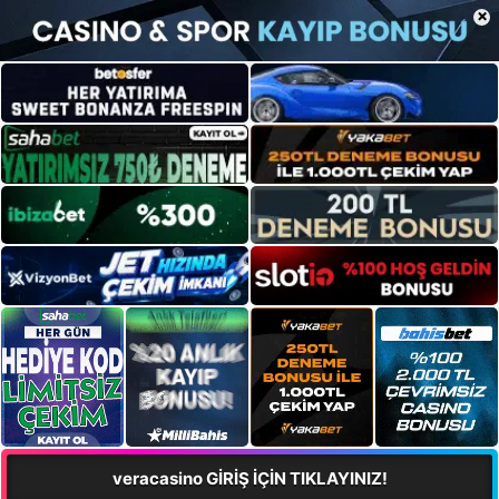
×
veracasino GİRİŞ İÇİN TIKLAYINIZ!