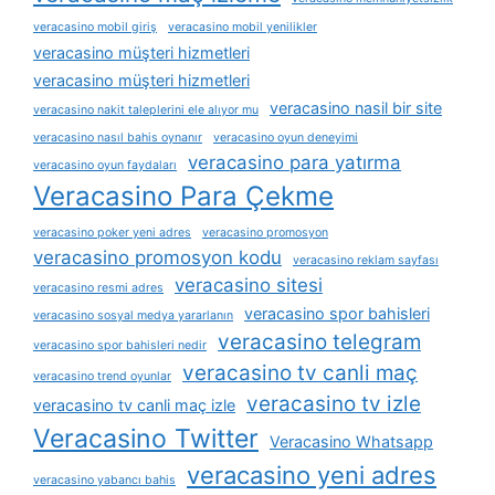
veracasino mobil giriş
veracasino mobil yenilikler
veracasino müşteri hizmetleri
veracasino müşteri hizmetleri
veracasino nasil bir site
veracasino nakit taleplerini ele alıyor mu
veracasino nasıl bahis oynanır
veracasino oyun deneyimi
veracasino para yatırma
veracasino oyun faydaları
Veracasino Para Çekme
veracasino poker yeni adres
veracasino promosyon
veracasino promosyon kodu
veracasino reklam sayfası
veracasino sitesi
veracasino resmi adres
veracasino spor bahisleri
veracasino sosyal medya yararlanın
veracasino telegram
veracasino spor bahisleri nedir
veracasino tv canli maç
veracasino trend oyunlar
veracasino tv izle
veracasino tv canli maç izle
Veracasino Twitter
Veracasino Whatsapp
veracasino yeni adres
veracasino yabancı bahis