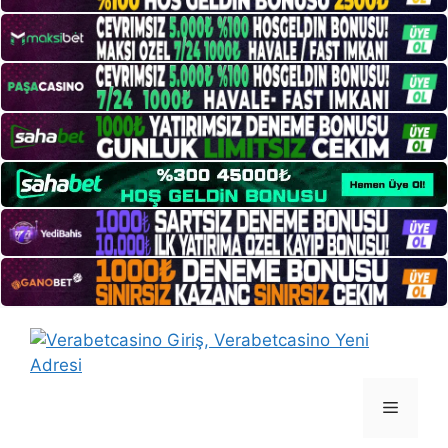
İçeriğe
atla
Menü