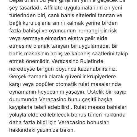
şey tasarladı. Affiliate uygulamalarının en yeni
türlerinden biri, canlı bahis sitelerini tanıtan ve
bağlı kuruluşlarla sınırlı kalmak yerine birden
fazla bahisçi ve oyuncunun herhangi bir risk
veya sermaye olmadan ekstra gelir elde
etmesine olanak tanıyan bir uygulamadır. Bir
bahis masasının açılış ve kapanış saatlerini takip
etmek önemlidir. Veracasino Ruletinde
neredeyse bir gün boyunca kazanabilirsiniz.
Gerçek zamanlı olarak güvenilir krupiyerlere
karşı veya popüler otomatik rulet masalarında
oynamanın heyecanını yaşayın. Üstelik bir kayıp
durumunda Veracasino bunu çeşitli başka
kayıplarla telafi edebilirdi. Rulet masası bahisleri
yoluyla elde edilebilecek bonus türleri hakkında
daha fazla bilgi için Veracasino bonusları
hakkındaki yazımıza bakın.