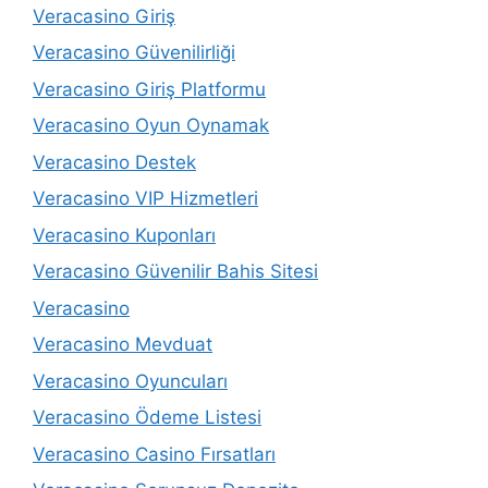
Veracasino Giriş
Veracasino Güvenilirliği
Veracasino Giriş Platformu
Veracasino Oyun Oynamak
Veracasino Destek
Veracasino VIP Hizmetleri
Veracasino Kuponları
Veracasino Güvenilir Bahis Sitesi
Veracasino
Veracasino Mevduat
Veracasino Oyuncuları
Veracasino Ödeme Listesi
Veracasino Casino Fırsatları