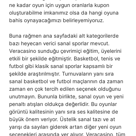
ne kadar oyun için uygun oranlarla kupon
oluşturabilme imkanımız olsa da hangi oyuna
bahis oynayacağımızı belirleyemiyoruz.
Buna rağmen ana sayfadaki alt kategorilerde
bazı heyecan verici sanal sporlar mevcut.
Veracasino sunduğu çevrimiçi eğitim, üyelerini
etkili bir şekilde eğitmiştir. Basketbol, ​​tenis ve
futbol gibi klasik sanal sporlar kapsamlı bir
şekilde araştırılmıştır. Turnuvaların yanı sıra
sanal basketbol ve futbol maçlarının da zaman
zaman en çok tercih edilen seçenek olduğunu
unutmayın. Bununla birlikte, sanal oyun ve yeni
penaltı atışları oldukça değerlidir. Bu oyunlar
görüntü kalitesinin yanı sıra ses kalitesine de
büyük önem veriyor. Üstelik sanal tazı ve at
yarışı da sayıları giderek artan diğer yeni oyun
seçenekleri arasında yer alıyor. Veracasino, tüm