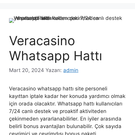
Veracasino
Whatsapp Hattı
Mart 20, 2024
Yazarı:
admin
Veracasino whatsapp hattı site personeli
kayıttan iptale kadar her konuda yardımcı olmak
için orada olacaktır. Whatsapp hattı kullanıcıları
7/24 canlı destek ve proaktif aktiviteden
çekinmeden yararlanabilirler. En iyiler arasında
belirli bonus avantajları bulunabilir. Çok sayıda
çevrimiçi ve çevrimdışı bonus paketi