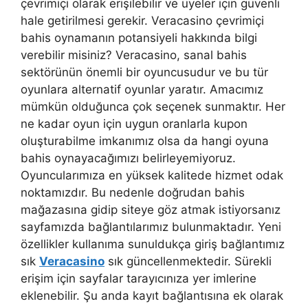
çevrimiçi olarak erişilebilir ve üyeler için güvenli
hale getirilmesi gerekir. Veracasino çevrimiçi
bahis oynamanın potansiyeli hakkında bilgi
verebilir misiniz? Veracasino, sanal bahis
sektörünün önemli bir oyuncusudur ve bu tür
oyunlara alternatif oyunlar yaratır. Amacımız
mümkün olduğunca çok seçenek sunmaktır. Her
ne kadar oyun için uygun oranlarla kupon
oluşturabilme imkanımız olsa da hangi oyuna
bahis oynayacağımızı belirleyemiyoruz.
Oyuncularımıza en yüksek kalitede hizmet odak
noktamızdır. Bu nedenle doğrudan bahis
mağazasına gidip siteye göz atmak istiyorsanız
sayfamızda bağlantılarımız bulunmaktadır. Yeni
özellikler kullanıma sunuldukça giriş bağlantımız
sık
Veracasino
sık güncellenmektedir. Sürekli
erişim için sayfalar tarayıcınıza yer imlerine
eklenebilir. Şu anda kayıt bağlantısına ek olarak