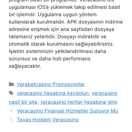
uygulaması
iOS’a yüklemek takip edilmesi basit
bir işlemdir. Uygulama uygun yöntem
kullanılarak kurulmalıdır. APK dosyasının indirme
adresine erişmek için ana sayfadan dosyaya
tıklamanız yeterlidir. Dosyayı indirebilir ve
otomatik olarak kurulmasını sağlayabilirsiniz.
İşletim sisteminizin yetkilendirilmesi daha
sorunsuz ve daha hızlı performans
sağlayacaktır.
Kategoriler
Verabetcasino Promosyonlar
Etiketler
veracasino hesabına kaydolun
,
veracasino
nasil bir site
,
veracasino twitter hesabına giriş
Veracasino Finansal Hizmetler Sunuyor Mu
Texas Holdem Veracasino