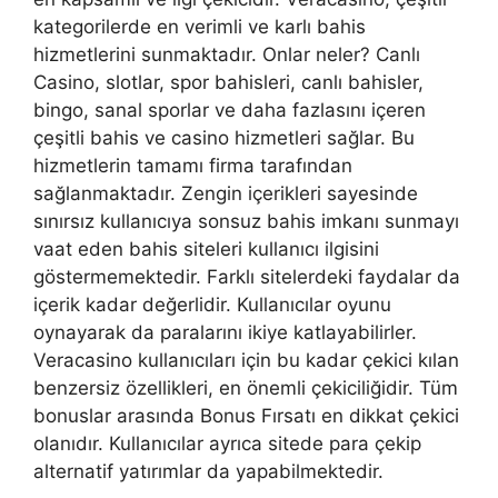
kategorilerde en verimli ve karlı bahis
hizmetlerini sunmaktadır. Onlar neler? Canlı
Casino, slotlar, spor bahisleri, canlı bahisler,
bingo, sanal sporlar ve daha fazlasını içeren
çeşitli bahis ve casino hizmetleri sağlar. Bu
hizmetlerin tamamı firma tarafından
sağlanmaktadır. Zengin içerikleri sayesinde
sınırsız kullanıcıya sonsuz bahis imkanı sunmayı
vaat eden bahis siteleri kullanıcı ilgisini
göstermemektedir. Farklı sitelerdeki faydalar da
içerik kadar değerlidir. Kullanıcılar oyunu
oynayarak da paralarını ikiye katlayabilirler.
Veracasino kullanıcıları için bu kadar çekici kılan
benzersiz özellikleri, en önemli çekiciliğidir. Tüm
bonuslar arasında Bonus Fırsatı en dikkat çekici
olanıdır. Kullanıcılar ayrıca sitede para çekip
alternatif yatırımlar da yapabilmektedir.