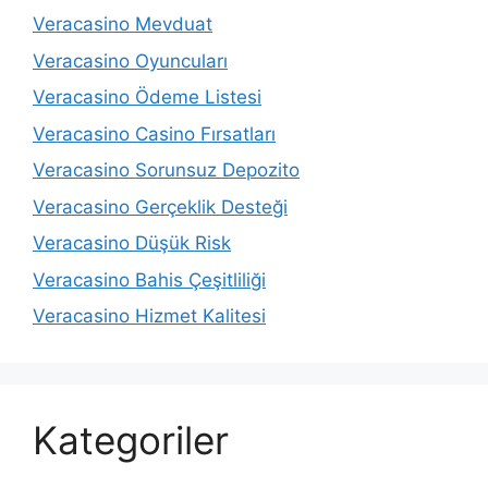
Veracasino Mevduat
Veracasino Oyuncuları
Veracasino Ödeme Listesi
Veracasino Casino Fırsatları
Veracasino Sorunsuz Depozito
Veracasino Gerçeklik Desteği
Veracasino Düşük Risk
Veracasino Bahis Çeşitliliği
Veracasino Hizmet Kalitesi
Kategoriler