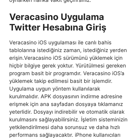
Veracasino Uygulama
Twitter Hesabına Giriş
Veracasino iOS uygulaması ile canlı bahis
tablolarına istediğiniz zaman, istediğiniz yerden
erişin.Veracasino iOS sürümünü yüklemek için
hiçbir bilgiye gerek yoktur. Yürütülmesi gereken
program basit bir programdır. Veracasino iOS’a
yüklemek takip edilmesi basit bir işlemdir.
Uygulama uygun yöntem kullanılarak
kurulmalıdır. APK dosyasının indirme adresine
erişmek için ana sayfadan dosyaya tıklamanız
yeterlidir. Dosyayı indirebilir ve otomatik olarak
kurulmasını sağlayabilirsiniz. İşletim sisteminizin
yetkilendirilmesi daha sorunsuz ve daha hızlı
performans sağlayacaktır. iPhone kullanıcıları