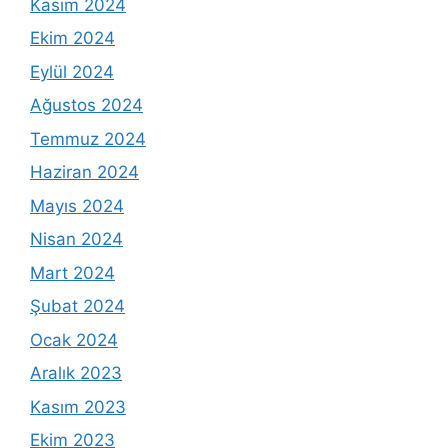
Kasım 2024
Ekim 2024
Eylül 2024
Ağustos 2024
Temmuz 2024
Haziran 2024
Mayıs 2024
Nisan 2024
Mart 2024
Şubat 2024
Ocak 2024
Aralık 2023
Kasım 2023
Ekim 2023