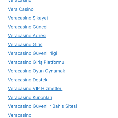
Veracasino
Vera Casino
Veracasino Şikayet
Veracasino Güncel
Veracasino Adresi
Veracasino Giriş
Veracasino Güvenilirliği
Veracasino Giriş Platformu
Veracasino Oyun Oynamak
Veracasino Destek
Veracasino VIP Hizmetleri
Veracasino Kuponları
Veracasino Güvenilir Bahis Sitesi
Veracasino