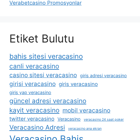
Verabetcasino Promosyonlar
Etiket Bulutu
bahis sitesi veracasino
canli veracasino
casino sitesi veracasino
giris adresi veracasino
girisi veracasino
giris veracasino
giris yap veracasino
güncel adresi veracasino
kayit veracasino
mobil veracasino
twitter veracasino
Veracasino
veracasino 24 saat poker
Veracasino Adresi
veracasino ana ekran
Veracasino Bahis