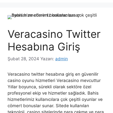
Veracasino Twitter
Hesabına Giriş
Şubat 28, 2024
Yazarı:
admin
Veracasino twitter hesabına giriş en güvenilir
casino oyunu hizmetleri Veracasino mevcuttur
Yıllar boyunca, sürekli olarak sektöre özel
profesyonel ekip ve hizmetler sağladık. Bahis
hizmetlerimiz kullanıcılara çok çeşitli oyunlar ve
cömert bonuslar sunar. Sitede kullanılan
teknoloji, casino sitelerinde para çekme ve para