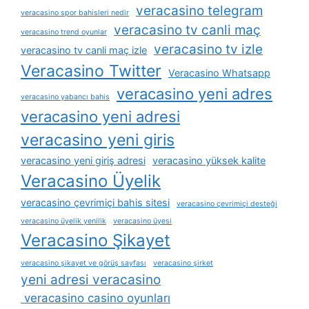
veracasino telegram
veracasino spor bahisleri nedir
veracasino tv canli maç
veracasino trend oyunlar
veracasino tv izle
veracasino tv canli maç izle
Veracasino Twitter
Veracasino Whatsapp
veracasino yeni adres
veracasino yabancı bahis
veracasino yeni adresi
veracasino yeni giris
veracasino yeni giriş adresi
veracasino yüksek kalite
Veracasino Üyelik
veracasino çevrimiçi bahis sitesi
veracasino çevrimiçi desteği
veracasino üyelik yenilik
veracasino üyesi
Veracasino Şikayet
veracasino şikayet ve görüş sayfası
veracasino şirket
yeni adresi veracasino
veracasino casino oyunları