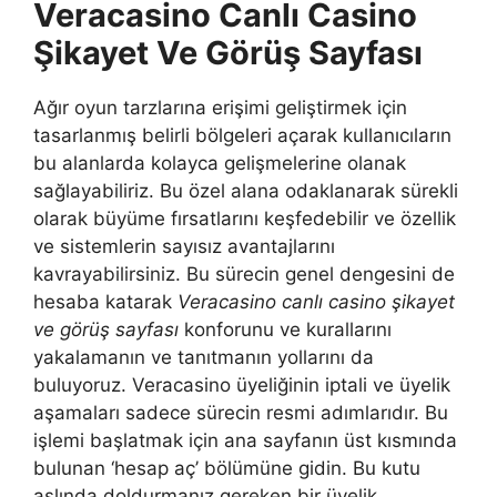
Veracasino Canlı Casino
Şikayet Ve Görüş Sayfası
Ağır oyun tarzlarına erişimi geliştirmek için
tasarlanmış belirli bölgeleri açarak kullanıcıların
bu alanlarda kolayca gelişmelerine olanak
sağlayabiliriz. Bu özel alana odaklanarak sürekli
olarak büyüme fırsatlarını keşfedebilir ve özellik
ve sistemlerin sayısız avantajlarını
kavrayabilirsiniz. Bu sürecin genel dengesini de
hesaba katarak
Veracasino canlı casino şikayet
ve görüş sayfası
konforunu ve kurallarını
yakalamanın ve tanıtmanın yollarını da
buluyoruz. Veracasino üyeliğinin iptali ve üyelik
aşamaları sadece sürecin resmi adımlarıdır. Bu
işlemi başlatmak için ana sayfanın üst kısmında
bulunan ‘hesap aç’ bölümüne gidin. Bu kutu
aslında doldurmanız gereken bir üyelik