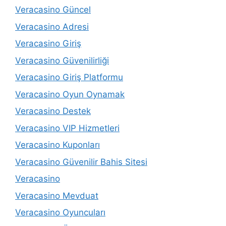
Veracasino Güncel
Veracasino Adresi
Veracasino Giriş
Veracasino Güvenilirliği
Veracasino Giriş Platformu
Veracasino Oyun Oynamak
Veracasino Destek
Veracasino VIP Hizmetleri
Veracasino Kuponları
Veracasino Güvenilir Bahis Sitesi
Veracasino
Veracasino Mevduat
Veracasino Oyuncuları