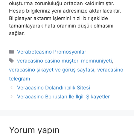
oluşturma zorunluluğu ortadan kaldırılmıştır.
Hesap bilgileriniz yeni adresinize aktarılacaktır.
Bilgisayar aktarım işlemini hızlı bir şekilde
tamamlayarak hata oranının düşük olmasını
sağlar.
Kategoriler
Verabetcasino Promosyonlar
Etiketler
veracasino casino müşteri memnuniyeti
,
veracasino şikayet ve görüş sayfası
,
veracasino
telegram
Veracasino Dolandırıcılık Sitesi
Veracasino Bonusları İle İlgili Şikayetler
Yorum yapın