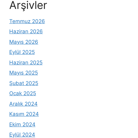
Arşivler
Temmuz 2026
Haziran 2026
Mayıs 2026
Eylül 2025
Haziran 2025
Mayıs 2025
Şubat 2025
Ocak 2025
Aralık 2024
Kasım 2024
Ekim 2024
Eylül 2024