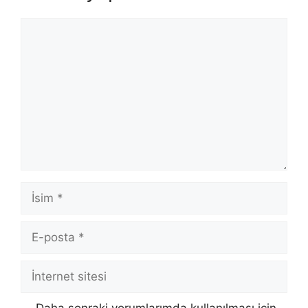
Yorum
İsim
E-
posta
İnternet
sitesi