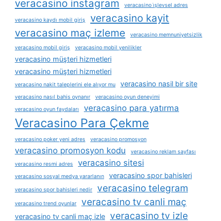
veracasino instagram
veracasino i̇şlevsel adres
veracasino kayit
veracasino kaydı mobil giriş
veracasino maç izleme
veracasino memnuniyetsizlik
veracasino mobil giriş
veracasino mobil yenilikler
veracasino müşteri hizmetleri
veracasino müşteri hizmetleri
veracasino nasil bir site
veracasino nakit taleplerini ele alıyor mu
veracasino nasıl bahis oynanır
veracasino oyun deneyimi
veracasino para yatırma
veracasino oyun faydaları
Veracasino Para Çekme
veracasino poker yeni adres
veracasino promosyon
veracasino promosyon kodu
veracasino reklam sayfası
veracasino sitesi
veracasino resmi adres
veracasino spor bahisleri
veracasino sosyal medya yararlanın
veracasino telegram
veracasino spor bahisleri nedir
veracasino tv canli maç
veracasino trend oyunlar
veracasino tv izle
veracasino tv canli maç izle