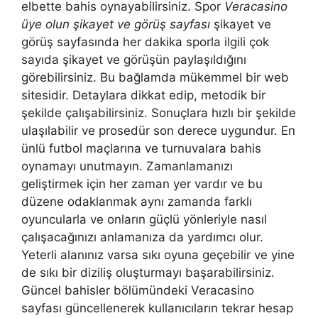
elbette bahis oynayabilirsiniz. Spor
Veracasino
üye olun şikayet ve görüş sayfası
şikayet ve
görüş sayfasında her dakika sporla ilgili çok
sayıda şikayet ve görüşün paylaşıldığını
görebilirsiniz. Bu bağlamda mükemmel bir web
sitesidir. Detaylara dikkat edip, metodik bir
şekilde çalışabilirsiniz. Sonuçlara hızlı bir şekilde
ulaşılabilir ve prosedür son derece uygundur. En
ünlü futbol maçlarına ve turnuvalara bahis
oynamayı unutmayın. Zamanlamanızı
geliştirmek için her zaman yer vardır ve bu
düzene odaklanmak aynı zamanda farklı
oyuncularla ve onların güçlü yönleriyle nasıl
çalışacağınızı anlamanıza da yardımcı olur.
Yeterli alanınız varsa sıkı oyuna geçebilir ve yine
de sıkı bir diziliş oluşturmayı başarabilirsiniz.
Güncel bahisler bölümündeki Veracasino
sayfası güncellenerek kullanıcıların tekrar hesap