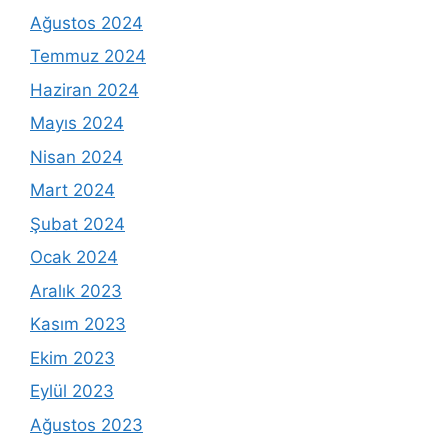
Ağustos 2024
Temmuz 2024
Haziran 2024
Mayıs 2024
Nisan 2024
Mart 2024
Şubat 2024
Ocak 2024
Aralık 2023
Kasım 2023
Ekim 2023
Eylül 2023
Ağustos 2023