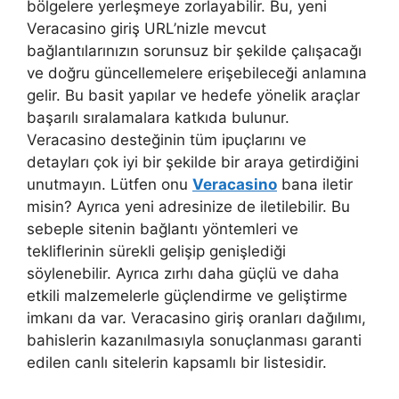
bölgelere yerleşmeye zorlayabilir. Bu, yeni
Veracasino giriş URL’nizle mevcut
bağlantılarınızın sorunsuz bir şekilde çalışacağı
ve doğru güncellemelere erişebileceği anlamına
gelir. Bu basit yapılar ve hedefe yönelik araçlar
başarılı sıralamalara katkıda bulunur.
Veracasino desteğinin tüm ipuçlarını ve
detayları çok iyi bir şekilde bir araya getirdiğini
unutmayın. Lütfen onu
Veracasino
bana iletir
misin? Ayrıca yeni adresinize de iletilebilir. Bu
sebeple sitenin bağlantı yöntemleri ve
tekliflerinin sürekli gelişip genişlediği
söylenebilir. Ayrıca zırhı daha güçlü ve daha
etkili malzemelerle güçlendirme ve geliştirme
imkanı da var. Veracasino giriş oranları dağılımı,
bahislerin kazanılmasıyla sonuçlanması garanti
edilen canlı sitelerin kapsamlı bir listesidir.