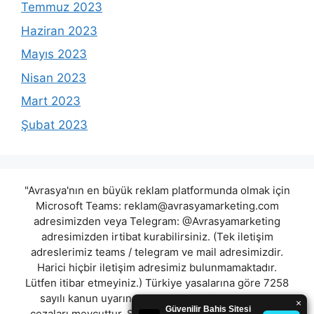
Temmuz 2023
Haziran 2023
Mayıs 2023
Nisan 2023
Mart 2023
Şubat 2023
"Avrasya'nın en büyük reklam platformunda olmak için
Microsoft Teams:
reklam@avrasyamarketing.com
adresimizden veya Telegram: @Avrasyamarketing
adresimizden irtibat kurabilirsiniz. (Tek iletişim
adreslerimiz teams / telegram ve mail adresimizdir.
Harici hiçbir iletişim adresimiz bulunmamaktadır.
Lütfen itibar etmeyiniz.) Türkiye yasalarına göre 7258
sayılı kanun uyarınca yasa dışı bahis oynamanın
cezaları mevcuttur. Şu an bulunduğunuz site hiç bir