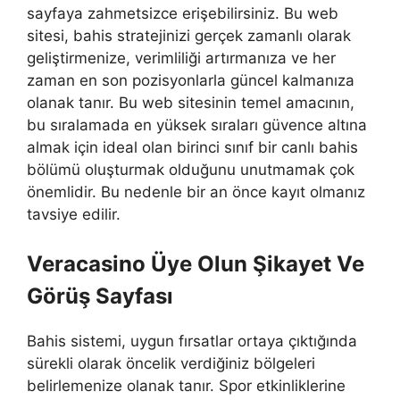
sayfaya zahmetsizce erişebilirsiniz. Bu web
sitesi, bahis stratejinizi gerçek zamanlı olarak
geliştirmenize, verimliliği artırmanıza ve her
zaman en son pozisyonlarla güncel kalmanıza
olanak tanır. Bu web sitesinin temel amacının,
bu sıralamada en yüksek sıraları güvence altına
almak için ideal olan birinci sınıf bir canlı bahis
bölümü oluşturmak olduğunu unutmamak çok
önemlidir. Bu nedenle bir an önce kayıt olmanız
tavsiye edilir.
Veracasino Üye Olun Şikayet Ve
Görüş Sayfası
Bahis sistemi, uygun fırsatlar ortaya çıktığında
sürekli olarak öncelik verdiğiniz bölgeleri
belirlemenize olanak tanır. Spor etkinliklerine