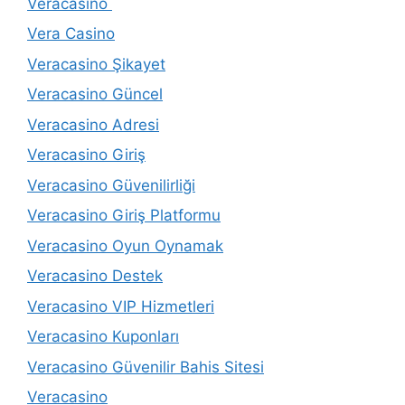
Veracasino
Vera Casino
Veracasino Şikayet
Veracasino Güncel
Veracasino Adresi
Veracasino Giriş
Veracasino Güvenilirliği
Veracasino Giriş Platformu
Veracasino Oyun Oynamak
Veracasino Destek
Veracasino VIP Hizmetleri
Veracasino Kuponları
Veracasino Güvenilir Bahis Sitesi
Veracasino