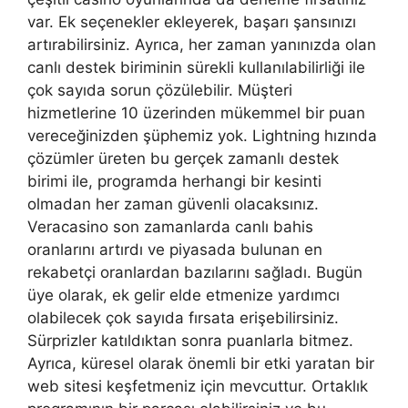
var. Ek seçenekler ekleyerek, başarı şansınızı
artırabilirsiniz. Ayrıca, her zaman yanınızda olan
canlı destek biriminin sürekli kullanılabilirliği ile
çok sayıda sorun çözülebilir. Müşteri
hizmetlerine 10 üzerinden mükemmel bir puan
vereceğinizden şüphemiz yok. Lightning hızında
çözümler üreten bu gerçek zamanlı destek
birimi ile, programda herhangi bir kesinti
olmadan her zaman güvenli olacaksınız.
Veracasino son zamanlarda canlı bahis
oranlarını artırdı ve piyasada bulunan en
rekabetçi oranlardan bazılarını sağladı. Bugün
üye olarak, ek gelir elde etmenize yardımcı
olabilecek çok sayıda fırsata erişebilirsiniz.
Sürprizler katıldıktan sonra puanlarla bitmez.
Ayrıca, küresel olarak önemli bir etki yaratan bir
web sitesi keşfetmeniz için mevcuttur. Ortaklık