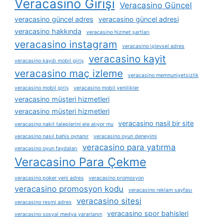
Veracasino Girişi
Veracasino Güncel
veracasino güncel adres
veracasino güncel adresi
veracasino hakkında
veracasino hizmet şartları
veracasino instagram
veracasino i̇şlevsel adres
veracasino kayit
veracasino kaydı mobil giriş
veracasino maç izleme
veracasino memnuniyetsizlik
veracasino mobil giriş
veracasino mobil yenilikler
veracasino müşteri hizmetleri
veracasino müşteri hizmetleri
veracasino nasil bir site
veracasino nakit taleplerini ele alıyor mu
veracasino nasıl bahis oynanır
veracasino oyun deneyimi
veracasino para yatırma
veracasino oyun faydaları
Veracasino Para Çekme
veracasino poker yeni adres
veracasino promosyon
veracasino promosyon kodu
veracasino reklam sayfası
veracasino sitesi
veracasino resmi adres
veracasino spor bahisleri
veracasino sosyal medya yararlanın