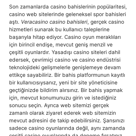
Son zamanlarda casino bahislerinin popülaritesi,
casino web sitelerinde geleneksel spor bahisleri
aştı.
Veracasino casino bahisleri
, gerçek casino
hizmetleri sunarak bu kullanıcı taleplerine
başarıyla hitap ediyor. Casino oyun meraklıları
için birincil endişe, mevcut geniş menzil ve
çeşitli oyunlardır. Yasadışı casino siteleri dahil
edersek, çevrimiçi casino ve casino endüstrisi
teknolojideki gelişmelerle genişlemeye devam
ettikçe sayabiliriz. Bir bahis platformunun kayıtlı
bir kullanıcısıysanız, yeni bir site yöneticisine
geçtiğinizde bildirim alırsınız. Bir bahis yapmak
için, mevcut konumunuzu girin ve istediğiniz
sonucu seçin. Ayrıca web sitemizi gerçek
zamanlı olarak ziyaret ederek web sitemizin
mevcut adresini de takip edebilirsiniz. Şansınızı
sadece casino oyunlarında değil, aynı zamanda
çeşitli casino oyunlarında da deneme fırsatınız