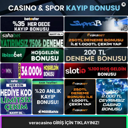
×
veracasino GİRİŞ İÇİN TIKLAYINIZ!