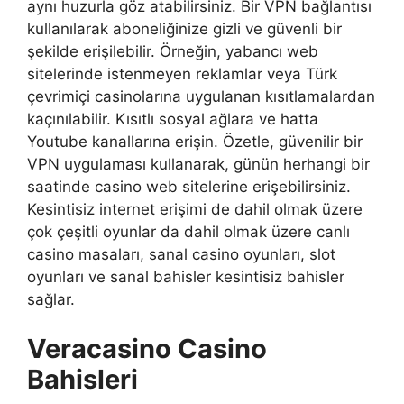
aynı huzurla göz atabilirsiniz. Bir VPN bağlantısı
kullanılarak aboneliğinize gizli ve güvenli bir
şekilde erişilebilir. Örneğin, yabancı web
sitelerinde istenmeyen reklamlar veya Türk
çevrimiçi casinolarına uygulanan kısıtlamalardan
kaçınılabilir. Kısıtlı sosyal ağlara ve hatta
Youtube kanallarına erişin. Özetle, güvenilir bir
VPN uygulaması kullanarak, günün herhangi bir
saatinde casino web sitelerine erişebilirsiniz.
Kesintisiz internet erişimi de dahil olmak üzere
çok çeşitli oyunlar da dahil olmak üzere canlı
casino masaları, sanal casino oyunları, slot
oyunları ve sanal bahisler kesintisiz bahisler
sağlar.
Veracasino Casino
Bahisleri