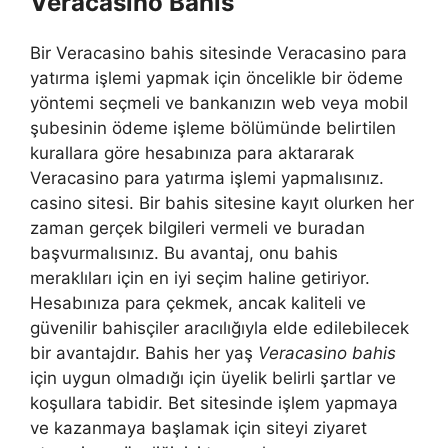
Veracasino Bahis
Bir Veracasino bahis sitesinde Veracasino para
yatırma işlemi yapmak için öncelikle bir ödeme
yöntemi seçmeli ve bankanızın web veya mobil
şubesinin ödeme işleme bölümünde belirtilen
kurallara göre hesabınıza para aktararak
Veracasino para yatırma işlemi yapmalısınız.
casino sitesi. Bir bahis sitesine kayıt olurken her
zaman gerçek bilgileri vermeli ve buradan
başvurmalısınız. Bu avantaj, onu bahis
meraklıları için en iyi seçim haline getiriyor.
Hesabınıza para çekmek, ancak kaliteli ve
güvenilir bahisçiler aracılığıyla elde edilebilecek
bir avantajdır. Bahis her yaş
Veracasino bahis
için uygun olmadığı için üyelik belirli şartlar ve
koşullara tabidir. Bet sitesinde işlem yapmaya
ve kazanmaya başlamak için siteyi ziyaret