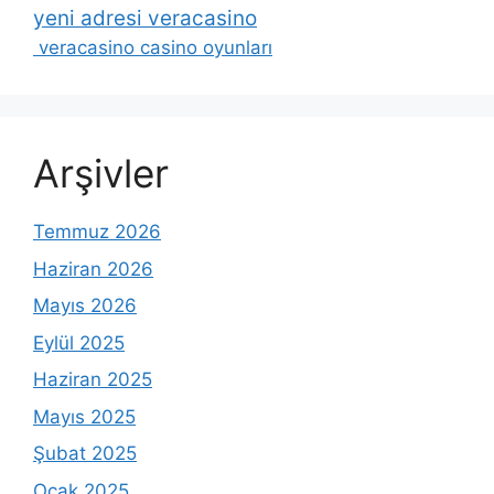
yeni adresi veracasino
veracasino casino oyunları
Arşivler
Temmuz 2026
Haziran 2026
Mayıs 2026
Eylül 2025
Haziran 2025
Mayıs 2025
Şubat 2025
Ocak 2025