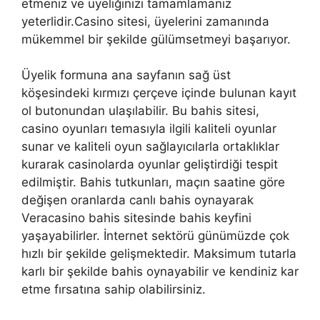
etmeniz ve üyeliğinizi tamamlamanız
yeterlidir.Casino sitesi, üyelerini zamanında
mükemmel bir şekilde gülümsetmeyi başarıyor.
Üyelik formuna ana sayfanın sağ üst
köşesindeki kırmızı çerçeve içinde bulunan kayıt
ol butonundan ulaşılabilir. Bu bahis sitesi,
casino oyunları temasıyla ilgili kaliteli oyunlar
sunar ve kaliteli oyun sağlayıcılarla ortaklıklar
kurarak casinolarda oyunlar geliştirdiği tespit
edilmiştir. Bahis tutkunları, maçın saatine göre
değişen oranlarda canlı bahis oynayarak
Veracasino bahis sitesinde bahis keyfini
yaşayabilirler. İnternet sektörü günümüzde çok
hızlı bir şekilde gelişmektedir. Maksimum tutarla
karlı bir şekilde bahis oynayabilir ve kendiniz kar
etme fırsatına sahip olabilirsiniz.