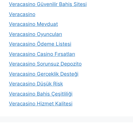
Veracasino Güvenilir Bahis Sitesi
Veracasino
Veracasino Mevduat
Veracasino Oyuncuları
Veracasino Ödeme Listesi
Veracasino Casino Fırsatları
Veracasino Sorunsuz Depozito
Veracasino Gerçeklik Desteği
Veracasino Düşük Risk
Veracasino Bahis Çeşitliliği
Veracasino Hizmet Kalitesi