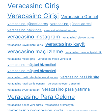
Veracasino Giriş
Veracasino Girişi
Veracasino Güncel
veracasino güncel adres
veracasino güncel adresi
veracasino hakkında
veracasino hizmet şartları
veracasino instagram
veracasino i̇şlevsel adres
veracasino kayit
veracasino kaydı mobil giriş
veracasino maç izleme
veracasino memnuniyetsizlik
veracasino mobil giriş
veracasino mobil yenilikler
veracasino müşteri hizmetleri
veracasino müşteri hizmetleri
veracasino nasil bir site
veracasino nakit taleplerini ele alıyor mu
veracasino nasıl bahis oynanır
veracasino oyun deneyimi
veracasino para yatırma
veracasino oyun faydaları
Veracasino Para Çekme
veracasino poker yeni adres
veracasino promosyon
veracasino promosyon kodu