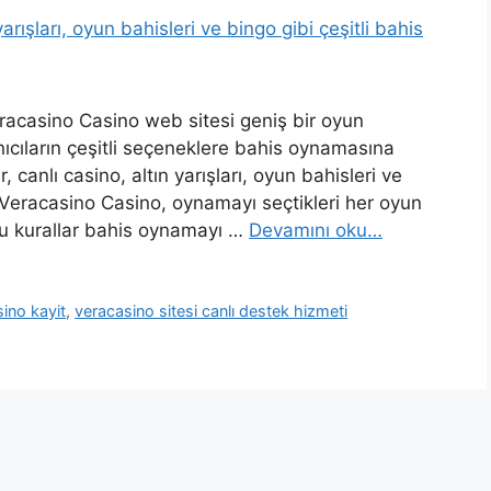
racasino Casino web sitesi geniş bir oyun
ıcıların çeşitli seçeneklere bahis oynamasına
 canlı casino, altın yarışları, oyun bahisleri ve
. Veracasino Casino, oynamayı seçtikleri her oyun
. Bu kurallar bahis oynamayı …
Devamını oku…
ino kayit
,
veracasino sitesi canlı destek hizmeti