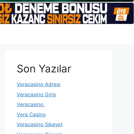
Son Yazılar
Veracasino Adresi
Veracasino Giriş
Veracasino
Vera Casino
Veracasino Şikayet