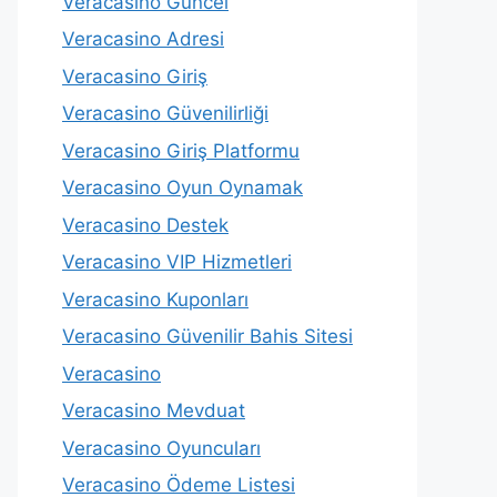
Veracasino Güncel
Veracasino Adresi
Veracasino Giriş
Veracasino Güvenilirliği
Veracasino Giriş Platformu
Veracasino Oyun Oynamak
Veracasino Destek
Veracasino VIP Hizmetleri
Veracasino Kuponları
Veracasino Güvenilir Bahis Sitesi
Veracasino
Veracasino Mevduat
Veracasino Oyuncuları
Veracasino Ödeme Listesi