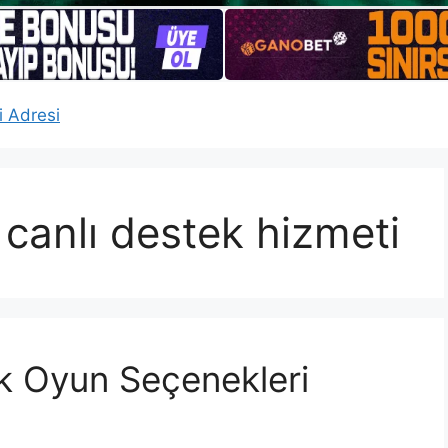
 canlı destek hizmeti
k Oyun Seçenekleri