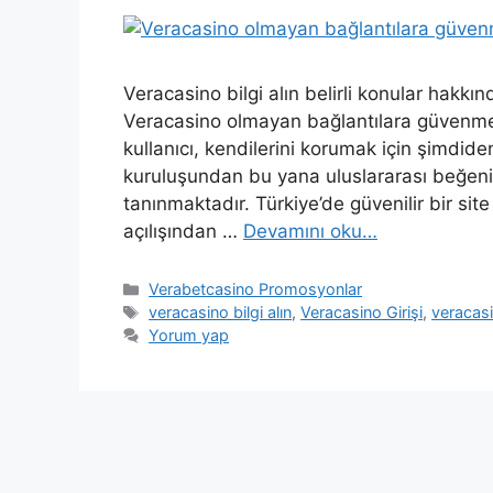
Veracasino bilgi alın belirli konular hakkın
Veracasino olmayan bağlantılara güvenmey
kullanıcı, kendilerini korumak için şimdid
kuruluşundan bu yana uluslararası beğeni
tanınmaktadır. Türkiye’de güvenilir bir site
açılışından …
Devamını oku…
Kategoriler
Verabetcasino Promosyonlar
Etiketler
veracasino bilgi alın
,
Veracasino Girişi
,
veracasin
Yorum yap