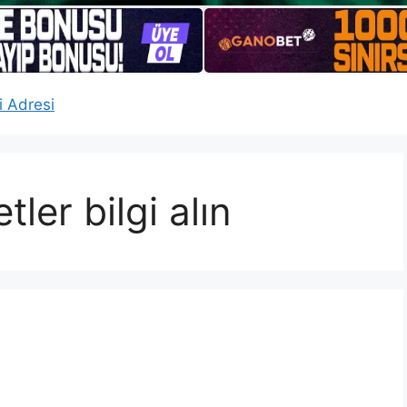
ler bilgi alın