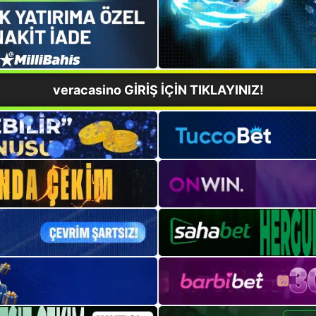
veracasino GİRİŞ İÇİN TIKLAYINIZ!