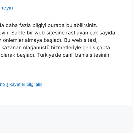
da daha fazla bilgiyi burada bulabilirsiniz.
in. Sahte bir web sitesine rastlayan çok sayıda
en önlemler almaya başladı. Bu web sitesi,
 kazanan olağanüstü hizmetleriyle geniş çapta
 olarak başladı. Türkiye’de canlı bahis sitesinin
o şikayetler bilgi alın