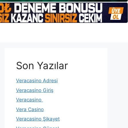
Son Yazılar
Veracasino Adresi
Veracasino Giriş
Veracasino
Vera Casino
Veracasino Şikayet