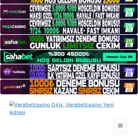
İçeriğe
atla
Menü