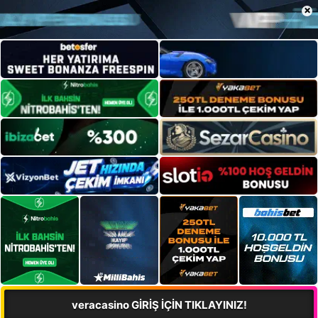
×
veracasino GİRİŞ İÇİN TIKLAYINIZ!