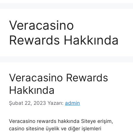
Veracasino
Rewards Hakkında
Veracasino Rewards
Hakkında
Şubat 22, 2023
Yazarı:
admin
Veracasino rewards hakkında Siteye erişim,
casino sitesine üyelik ve diğer işlemleri