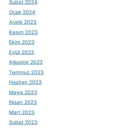
Şubat 2024
Ocak 2024
Aralık 2023
Kasım 2023
Ekim 2023
Eylül 2023
Ağustos 2023
Temmuz 2023
Haziran 2023
Mayıs 2023
Nisan 2023
Mart 2023
Şubat 2023