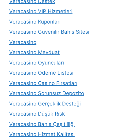
Veracasino Destek
Veracasino VIP Hizmetleri
Veracasino Kuponları
Veracasino Güvenilir Bahis Sitesi
Veracasino
Veracasino Mevduat
Veracasino Oyuncuları
Veracasino Ödeme Listesi
Veracasino Casino Fırsatları
Veracasino Sorunsuz Depozito
Veracasino Gerçeklik Desteği
Veracasino Düşük Risk
Veracasino Bahis Çeşitliliği
Veracasino Hizmet Kalitesi