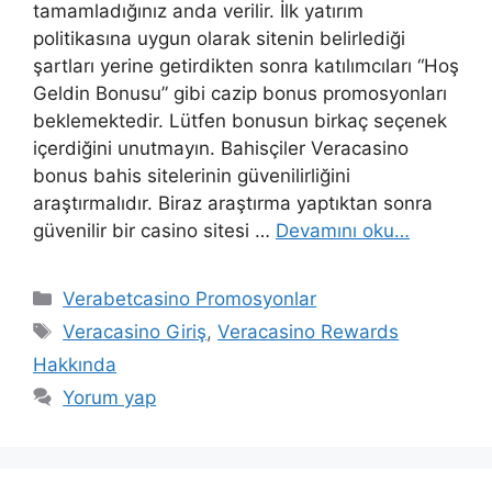
tamamladığınız anda verilir. İlk yatırım
politikasına uygun olarak sitenin belirlediği
şartları yerine getirdikten sonra katılımcıları “Hoş
Geldin Bonusu” gibi cazip bonus promosyonları
beklemektedir. Lütfen bonusun birkaç seçenek
içerdiğini unutmayın. Bahisçiler Veracasino
bonus bahis sitelerinin güvenilirliğini
araştırmalıdır. Biraz araştırma yaptıktan sonra
güvenilir bir casino sitesi …
Devamını oku…
Kategoriler
Verabetcasino Promosyonlar
Etiketler
Veracasino Giriş
,
Veracasino Rewards
Hakkında
Yorum yap