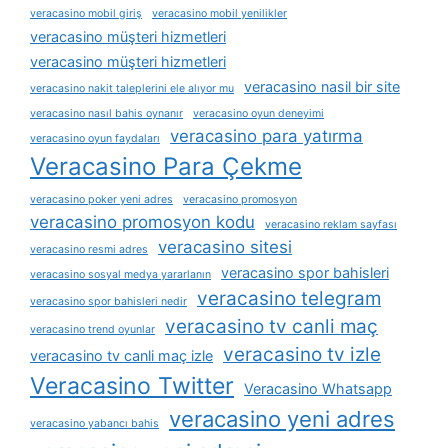
veracasino mobil giriş
veracasino mobil yenilikler
veracasino müşteri hizmetleri
veracasino müşteri hizmetleri
veracasino nasil bir site
veracasino nakit taleplerini ele alıyor mu
veracasino nasıl bahis oynanır
veracasino oyun deneyimi
veracasino para yatırma
veracasino oyun faydaları
Veracasino Para Çekme
veracasino poker yeni adres
veracasino promosyon
veracasino promosyon kodu
veracasino reklam sayfası
veracasino sitesi
veracasino resmi adres
veracasino spor bahisleri
veracasino sosyal medya yararlanın
veracasino telegram
veracasino spor bahisleri nedir
veracasino tv canli maç
veracasino trend oyunlar
veracasino tv izle
veracasino tv canli maç izle
Veracasino Twitter
Veracasino Whatsapp
veracasino yeni adres
veracasino yabancı bahis