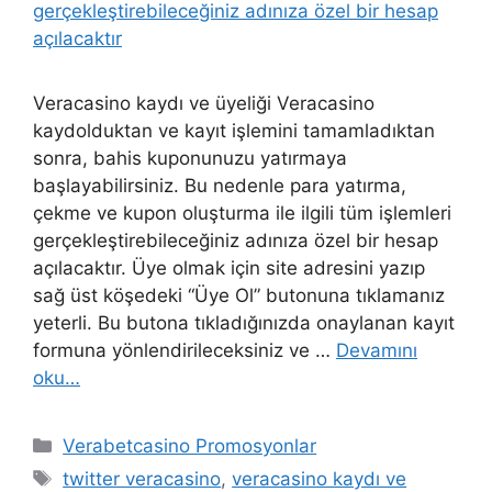
Veracasino kaydı ve üyeliği Veracasino
kaydolduktan ve kayıt işlemini tamamladıktan
sonra, bahis kuponunuzu yatırmaya
başlayabilirsiniz. Bu nedenle para yatırma,
çekme ve kupon oluşturma ile ilgili tüm işlemleri
gerçekleştirebileceğiniz adınıza özel bir hesap
açılacaktır. Üye olmak için site adresini yazıp
sağ üst köşedeki “Üye Ol” butonuna tıklamanız
yeterli. Bu butona tıkladığınızda onaylanan kayıt
formuna yönlendirileceksiniz ve …
Devamını
oku…
Kategoriler
Verabetcasino Promosyonlar
Etiketler
twitter veracasino
,
veracasino kaydı ve