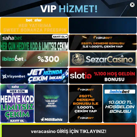
×
veracasino GİRİŞ İÇİN TIKLAYINIZ!