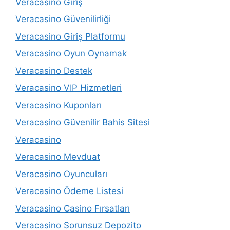
Veracasino Giriş
Veracasino Güvenilirliği
Veracasino Giriş Platformu
Veracasino Oyun Oynamak
Veracasino Destek
Veracasino VIP Hizmetleri
Veracasino Kuponları
Veracasino Güvenilir Bahis Sitesi
Veracasino
Veracasino Mevduat
Veracasino Oyuncuları
Veracasino Ödeme Listesi
Veracasino Casino Fırsatları
Veracasino Sorunsuz Depozito