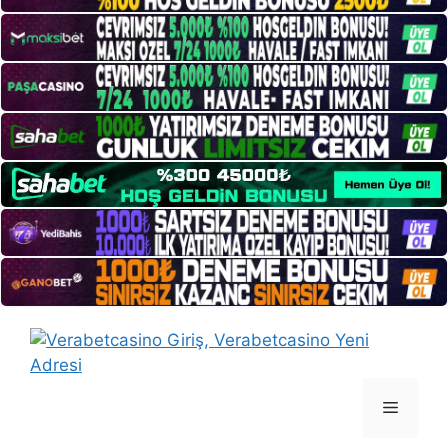
İçeriğe
atla
Menü