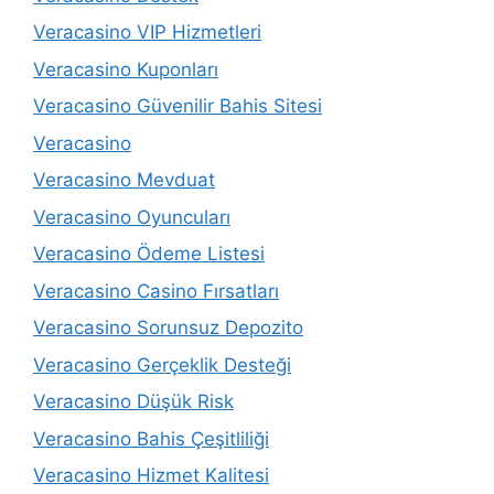
Veracasino VIP Hizmetleri
Veracasino Kuponları
Veracasino Güvenilir Bahis Sitesi
Veracasino
Veracasino Mevduat
Veracasino Oyuncuları
Veracasino Ödeme Listesi
Veracasino Casino Fırsatları
Veracasino Sorunsuz Depozito
Veracasino Gerçeklik Desteği
Veracasino Düşük Risk
Veracasino Bahis Çeşitliliği
Veracasino Hizmet Kalitesi