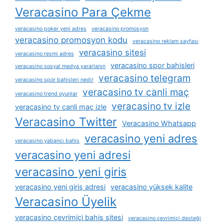
Veracasino Para Çekme
veracasino poker yeni adres
veracasino promosyon
veracasino promosyon kodu
veracasino reklam sayfası
veracasino sitesi
veracasino resmi adres
veracasino spor bahisleri
veracasino sosyal medya yararlanın
veracasino telegram
veracasino spor bahisleri nedir
veracasino tv canli maç
veracasino trend oyunlar
veracasino tv izle
veracasino tv canli maç izle
Veracasino Twitter
Veracasino Whatsapp
veracasino yeni adres
veracasino yabancı bahis
veracasino yeni adresi
veracasino yeni giris
veracasino yeni giriş adresi
veracasino yüksek kalite
Veracasino Üyelik
veracasino çevrimiçi bahis sitesi
veracasino çevrimiçi desteği