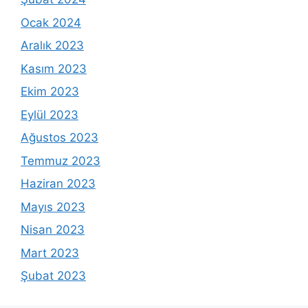
Ocak 2024
Aralık 2023
Kasım 2023
Ekim 2023
Eylül 2023
Ağustos 2023
Temmuz 2023
Haziran 2023
Mayıs 2023
Nisan 2023
Mart 2023
Şubat 2023