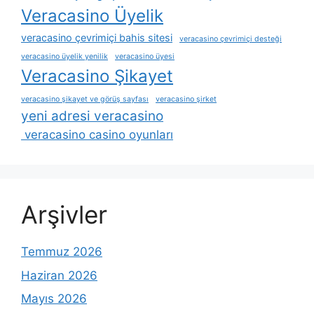
Veracasino Üyelik
veracasino çevrimiçi bahis sitesi
veracasino çevrimiçi desteği
veracasino üyelik yenilik
veracasino üyesi
Veracasino Şikayet
veracasino şikayet ve görüş sayfası
veracasino şirket
yeni adresi veracasino
veracasino casino oyunları
Arşivler
Temmuz 2026
Haziran 2026
Mayıs 2026