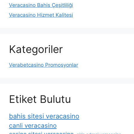
Veracasino Bahis Çeşitliliği
Veracasino Hizmet Kalitesi
Kategoriler
Verabetcasino Promosyonlar
Etiket Bulutu
bahis sitesi veracasino
canli veracasino