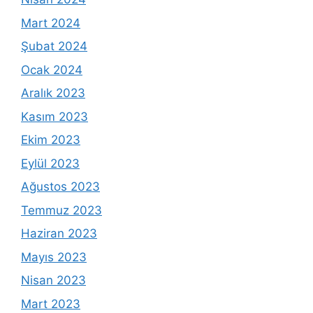
Mart 2024
Şubat 2024
Ocak 2024
Aralık 2023
Kasım 2023
Ekim 2023
Eylül 2023
Ağustos 2023
Temmuz 2023
Haziran 2023
Mayıs 2023
Nisan 2023
Mart 2023