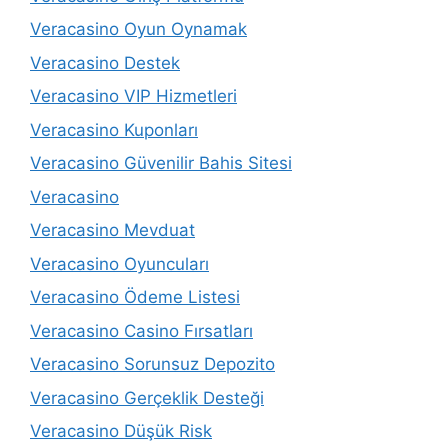
Veracasino Oyun Oynamak
Veracasino Destek
Veracasino VIP Hizmetleri
Veracasino Kuponları
Veracasino Güvenilir Bahis Sitesi
Veracasino
Veracasino Mevduat
Veracasino Oyuncuları
Veracasino Ödeme Listesi
Veracasino Casino Fırsatları
Veracasino Sorunsuz Depozito
Veracasino Gerçeklik Desteği
Veracasino Düşük Risk