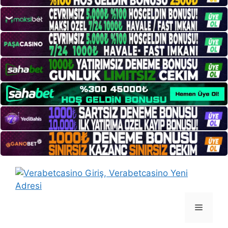
İçeriğe
atla
Menü