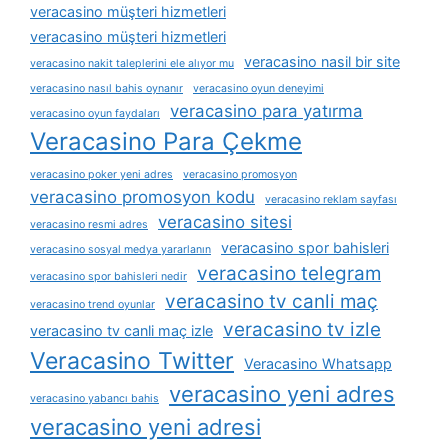
veracasino müşteri hizmetleri
veracasino müşteri hizmetleri
veracasino nasil bir site
veracasino nakit taleplerini ele alıyor mu
veracasino nasıl bahis oynanır
veracasino oyun deneyimi
veracasino para yatırma
veracasino oyun faydaları
Veracasino Para Çekme
veracasino poker yeni adres
veracasino promosyon
veracasino promosyon kodu
veracasino reklam sayfası
veracasino sitesi
veracasino resmi adres
veracasino spor bahisleri
veracasino sosyal medya yararlanın
veracasino telegram
veracasino spor bahisleri nedir
veracasino tv canli maç
veracasino trend oyunlar
veracasino tv izle
veracasino tv canli maç izle
Veracasino Twitter
Veracasino Whatsapp
veracasino yeni adres
veracasino yabancı bahis
veracasino yeni adresi