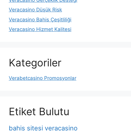
Veracasino Düşük Risk
Veracasino Bahis Çeşitliliği
Veracasino Hizmet Kalitesi
Kategoriler
Verabetcasino Promosyonlar
Etiket Bulutu
bahis sitesi veracasino