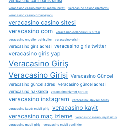
veracasino canlı bahis sitesi
veracasino casino müşteri memnuniyeti
veracasino casino platformu
veracasino casino promosyonu
veracasino casino sitesi
veracasino com
veracasino dolandırıcılık sitesi
veracasino engeller bahisçiler
veracasino erişim
veracasino giris twitter
veracasino giris adresi
veracasino giris yap
Veracasino Giriş
Veracasino Girişi
Veracasino Güncel
veracasino güncel adres
veracasino güncel adresi
veracasino hakkında
veracasino hizmet şartları
veracasino instagram
veracasino i̇şlevsel adres
veracasino kayit
veracasino kaydı mobil giriş
veracasino maç izleme
veracasino memnuniyetsizlik
veracasino mobil giriş
veracasino mobil yenilikler