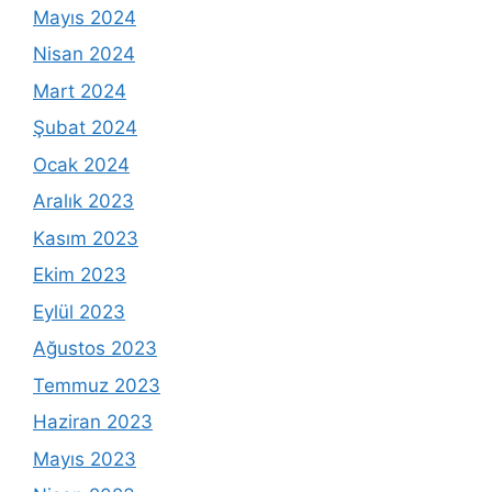
Mayıs 2024
Nisan 2024
Mart 2024
Şubat 2024
Ocak 2024
Aralık 2023
Kasım 2023
Ekim 2023
Eylül 2023
Ağustos 2023
Temmuz 2023
Haziran 2023
Mayıs 2023