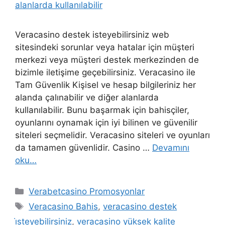
Veracasino destek isteyebilirsiniz web
sitesindeki sorunlar veya hatalar için müşteri
merkezi veya müşteri destek merkezinden de
bizimle iletişime geçebilirsiniz. Veracasino ile
Tam Güvenlik Kişisel ve hesap bilgileriniz her
alanda çalınabilir ve diğer alanlarda
kullanılabilir. Bunu başarmak için bahisçiler,
oyunlarını oynamak için iyi bilinen ve güvenilir
siteleri seçmelidir. Veracasino siteleri ve oyunları
da tamamen güvenlidir. Casino …
Devamını
oku…
Kategoriler
Verabetcasino Promosyonlar
Etiketler
Veracasino Bahis
,
veracasino destek
i̇steyebilirsiniz
,
veracasino yüksek kalite