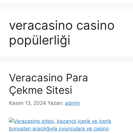
veracasino casino
popülerliği
Veracasino Para
Çekme Sitesi
Kasım 13, 2024
Yazarı:
admin