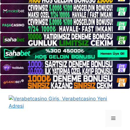
İçeriğe
atla
Menü