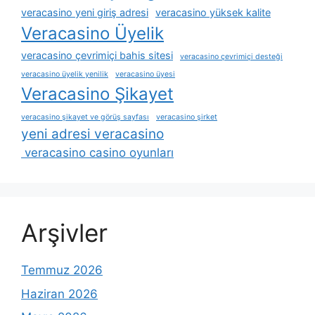
veracasino yeni giriş adresi
veracasino yüksek kalite
Veracasino Üyelik
veracasino çevrimiçi bahis sitesi
veracasino çevrimiçi desteği
veracasino üyelik yenilik
veracasino üyesi
Veracasino Şikayet
veracasino şikayet ve görüş sayfası
veracasino şirket
yeni adresi veracasino
veracasino casino oyunları
Arşivler
Temmuz 2026
Haziran 2026