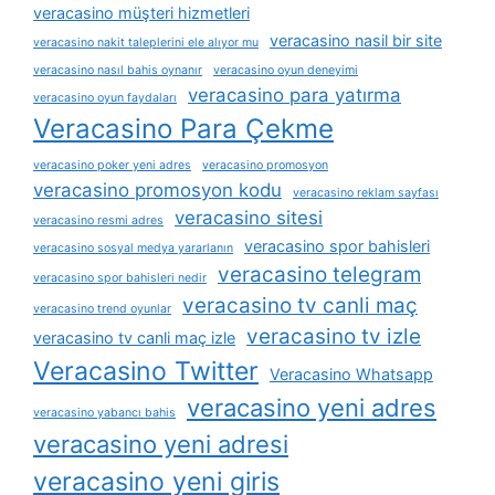
veracasino müşteri hizmetleri
veracasino nasil bir site
veracasino nakit taleplerini ele alıyor mu
veracasino nasıl bahis oynanır
veracasino oyun deneyimi
veracasino para yatırma
veracasino oyun faydaları
Veracasino Para Çekme
veracasino poker yeni adres
veracasino promosyon
veracasino promosyon kodu
veracasino reklam sayfası
veracasino sitesi
veracasino resmi adres
veracasino spor bahisleri
veracasino sosyal medya yararlanın
veracasino telegram
veracasino spor bahisleri nedir
veracasino tv canli maç
veracasino trend oyunlar
veracasino tv izle
veracasino tv canli maç izle
Veracasino Twitter
Veracasino Whatsapp
veracasino yeni adres
veracasino yabancı bahis
veracasino yeni adresi
veracasino yeni giris