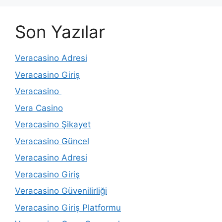
Son Yazılar
Veracasino Adresi
Veracasino Giriş
Veracasino
Vera Casino
Veracasino Şikayet
Veracasino Güncel
Veracasino Adresi
Veracasino Giriş
Veracasino Güvenilirliği
Veracasino Giriş Platformu