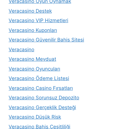
Veracasino Oyun Oynamak
Veracasino Destek
Veracasino VIP Hizmetleri
Veracasino Kuponları
Veracasino Güvenilir Bahis Sitesi
Veracasino
Veracasino Mevduat
Veracasino Oyuncuları
Veracasino Ödeme Listesi
Veracasino Casino Fırsatları
Veracasino Sorunsuz Depozito
Veracasino Gerçeklik Desteği
Veracasino Düşük Risk
Veracasino Bahis Çeşitliliği