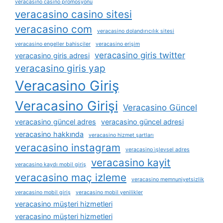
veracasino casino promosyonu
veracasino casino sitesi
veracasino com
veracasino dolandırıcılık sitesi
veracasino engeller bahisçiler
veracasino erişim
veracasino giris twitter
veracasino giris adresi
veracasino giris yap
Veracasino Giriş
Veracasino Girişi
Veracasino Güncel
veracasino güncel adres
veracasino güncel adresi
veracasino hakkında
veracasino hizmet şartları
veracasino instagram
veracasino i̇şlevsel adres
veracasino kayit
veracasino kaydı mobil giriş
veracasino maç izleme
veracasino memnuniyetsizlik
veracasino mobil giriş
veracasino mobil yenilikler
veracasino müşteri hizmetleri
veracasino müşteri hizmetleri