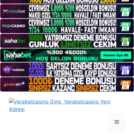
İçeriğe
atla
Menü