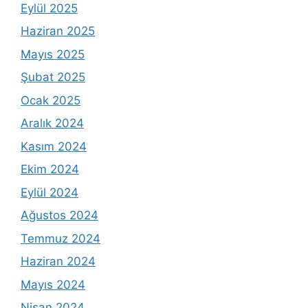
Eylül 2025
Haziran 2025
Mayıs 2025
Şubat 2025
Ocak 2025
Aralık 2024
Kasım 2024
Ekim 2024
Eylül 2024
Ağustos 2024
Temmuz 2024
Haziran 2024
Mayıs 2024
Nisan 2024