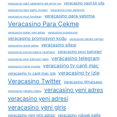
veracasino nasil bir site
veracasino nakit taleplerini ele alıyor mu
veracasino nasıl bahis oynanır
veracasino oyun deneyimi
veracasino para yatırma
veracasino oyun faydaları
Veracasino Para Çekme
veracasino poker yeni adres
veracasino promosyon
veracasino promosyon kodu
veracasino reklam sayfası
veracasino sitesi
veracasino resmi adres
veracasino spor bahisleri
veracasino sosyal medya yararlanın
veracasino telegram
veracasino spor bahisleri nedir
veracasino tv canli maç
veracasino trend oyunlar
veracasino tv izle
veracasino tv canli maç izle
Veracasino Twitter
Veracasino Whatsapp
veracasino yeni adres
veracasino yabancı bahis
veracasino yeni adresi
veracasino yeni giris
veracasino yeni giriş adresi
veracasino yüksek kalite