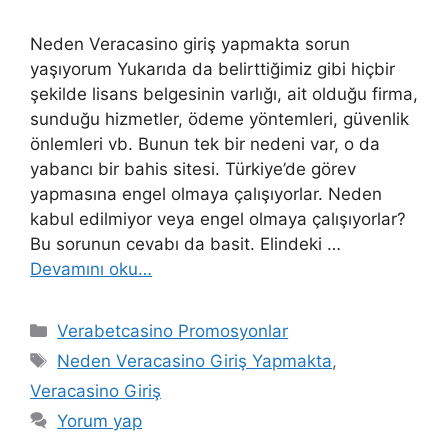
Neden Veracasino giriş yapmakta sorun
yaşıyorum Yukarıda da belirttiğimiz gibi hiçbir
şekilde lisans belgesinin varlığı, ait olduğu firma,
sunduğu hizmetler, ödeme yöntemleri, güvenlik
önlemleri vb. Bunun tek bir nedeni var, o da
yabancı bir bahis sitesi. Türkiye’de görev
yapmasına engel olmaya çalışıyorlar. Neden
kabul edilmiyor veya engel olmaya çalışıyorlar?
Bu sorunun cevabı da basit. Elindeki …
Devamını oku…
Kategoriler
Verabetcasino Promosyonlar
Etiketler
Neden Veracasino Giriş Yapmakta
,
Veracasino Giriş
Yorum yap