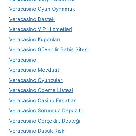
Veracasino Oyun Oynamak
Veracasino Destek
Veracasino VIP Hizmetleri
Veracasino Kuponları
Veracasino Güvenilir Bahis Sitesi
Veracasino
Veracasino Mevduat
Veracasino Oyuncuları
Veracasino Ödeme Listesi
Veracasino Casino Fırsatları
Veracasino Sorunsuz Depozito
Veracasino Gerçeklik Desteği
Veracasino Düşük Risk