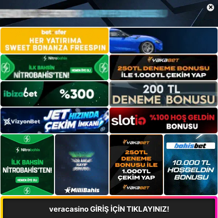
×
veracasino GİRİŞ İÇİN TIKLAYINIZ!