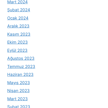
Mart 2024
Şubat 2024
Ocak 2024
Aralık 2023
Kasım 2023
Ekim 2023
Eylül 2023
Ağustos 2023
Temmuz 2023
Haziran 2023
Mayıs 2023
Nisan 2023
Mart 2023
Şubat 2023