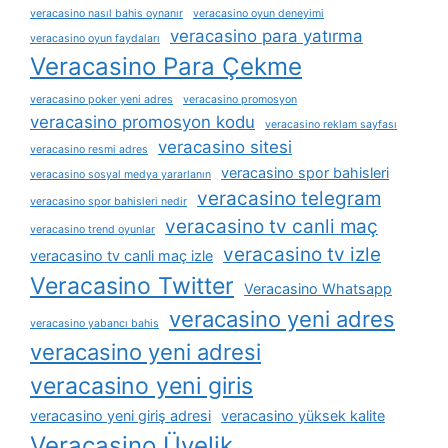
veracasino nasıl bahis oynanır
veracasino oyun deneyimi
veracasino para yatırma
veracasino oyun faydaları
Veracasino Para Çekme
veracasino poker yeni adres
veracasino promosyon
veracasino promosyon kodu
veracasino reklam sayfası
veracasino sitesi
veracasino resmi adres
veracasino spor bahisleri
veracasino sosyal medya yararlanın
veracasino telegram
veracasino spor bahisleri nedir
veracasino tv canli maç
veracasino trend oyunlar
veracasino tv izle
veracasino tv canli maç izle
Veracasino Twitter
Veracasino Whatsapp
veracasino yeni adres
veracasino yabancı bahis
veracasino yeni adresi
veracasino yeni giris
veracasino yeni giriş adresi
veracasino yüksek kalite
Veracasino Üyelik