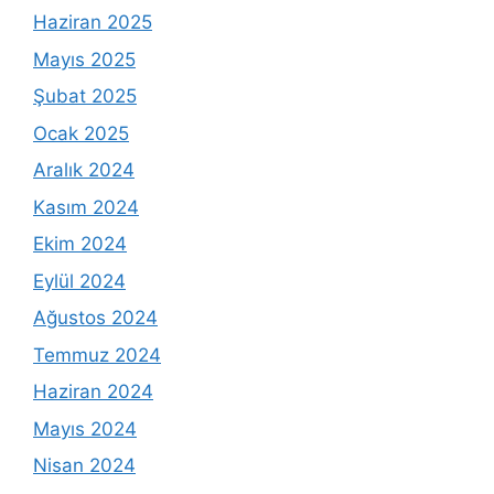
Haziran 2025
Mayıs 2025
Şubat 2025
Ocak 2025
Aralık 2024
Kasım 2024
Ekim 2024
Eylül 2024
Ağustos 2024
Temmuz 2024
Haziran 2024
Mayıs 2024
Nisan 2024