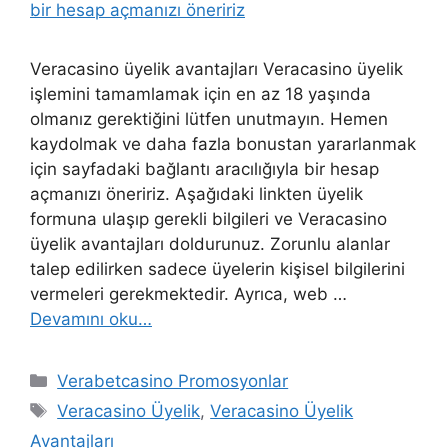
Veracasino üyelik avantajları Veracasino üyelik
işlemini tamamlamak için en az 18 yaşında
olmanız gerektiğini lütfen unutmayın. Hemen
kaydolmak ve daha fazla bonustan yararlanmak
için sayfadaki bağlantı aracılığıyla bir hesap
açmanızı öneririz. Aşağıdaki linkten üyelik
formuna ulaşıp gerekli bilgileri ve Veracasino
üyelik avantajları doldurunuz. Zorunlu alanlar
talep edilirken sadece üyelerin kişisel bilgilerini
vermeleri gerekmektedir. Ayrıca, web …
Devamını oku…
Kategoriler
Verabetcasino Promosyonlar
Etiketler
Veracasino Üyelik
,
Veracasino Üyelik
Avantajları