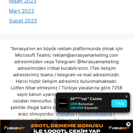
Nisan 2023
Mart 2023
Şubat 2023
"Avrasya'nın en büyük reklam platformunda olmak için
Microsoft Teams:
reklam@avrasyamarketing.com
adresimizden veya Telegram: @Avrasyamarketing
adresimizden irtibat kurabilirsiniz. (Tek iletişim
adreslerimiz teams / telegram ve mail adresimizdir.
Harici hiçbir iletişim adresimiz bulunmamaktadır.
Lütfen itibar etmeyiniz.) Türkiye yasalarına göre 7258
sayılı kanun uyarınca yasa dışı bahis oynamanın
cezaları mevcuttur. Şu an bulunduğunuz site hiç bir
şekilde illegal bahis oyunları oynatmıyor ve oynamaya
aracı olmuyordur.
misbahis
|
hipodromcasino
|
betdede
|
bettuttur
|
timabet
|
maxroyalcasino
|
×
kratosbet
|
otantikbet
"