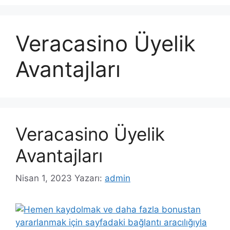
Veracasino Üyelik
Avantajları
Veracasino Üyelik
Avantajları
Nisan 1, 2023
Yazarı:
admin