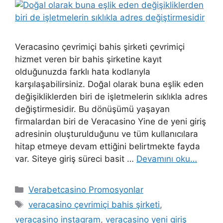
Veracasino çevrimiçi bahis şirketi çevrimiçi
hizmet veren bir bahis şirketine kayıt
olduğunuzda farklı hata kodlarıyla
karşılaşabilirsiniz. Doğal olarak buna eşlik eden
değişikliklerden biri de işletmelerin sıklıkla adres
değiştirmesidir. Bu dönüşümü yaşayan
firmalardan biri de Veracasino Yine de yeni giriş
adresinin oluşturulduğunu ve tüm kullanıcılara
hitap etmeye devam ettiğini belirtmekte fayda
var. Siteye giriş süreci basit …
Devamını oku…
Kategoriler
Verabetcasino Promosyonlar
Etiketler
veracasino çevrimiçi bahis şirketi
,
veracasino instagram
,
veracasino yeni giriş