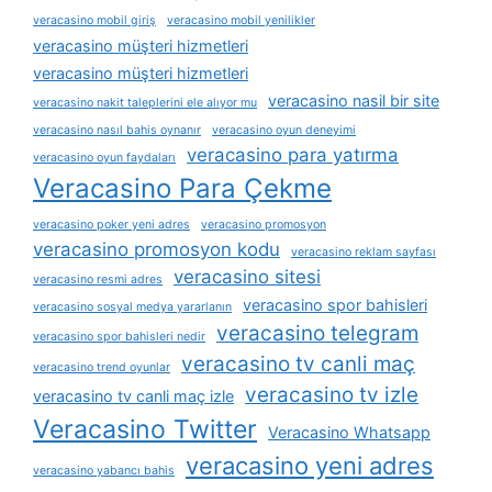
veracasino mobil giriş
veracasino mobil yenilikler
veracasino müşteri hizmetleri
veracasino müşteri hizmetleri
veracasino nasil bir site
veracasino nakit taleplerini ele alıyor mu
veracasino nasıl bahis oynanır
veracasino oyun deneyimi
veracasino para yatırma
veracasino oyun faydaları
Veracasino Para Çekme
veracasino poker yeni adres
veracasino promosyon
veracasino promosyon kodu
veracasino reklam sayfası
veracasino sitesi
veracasino resmi adres
veracasino spor bahisleri
veracasino sosyal medya yararlanın
veracasino telegram
veracasino spor bahisleri nedir
veracasino tv canli maç
veracasino trend oyunlar
veracasino tv izle
veracasino tv canli maç izle
Veracasino Twitter
Veracasino Whatsapp
veracasino yeni adres
veracasino yabancı bahis