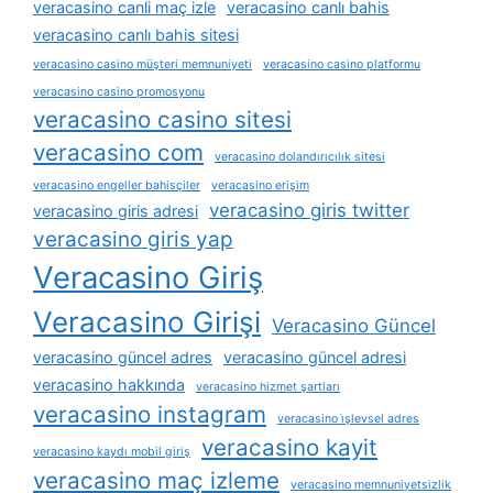
veracasino canli maç izle
veracasino canlı bahis
veracasino canlı bahis sitesi
veracasino casino müşteri memnuniyeti
veracasino casino platformu
veracasino casino promosyonu
veracasino casino sitesi
veracasino com
veracasino dolandırıcılık sitesi
veracasino engeller bahisçiler
veracasino erişim
veracasino giris twitter
veracasino giris adresi
veracasino giris yap
Veracasino Giriş
Veracasino Girişi
Veracasino Güncel
veracasino güncel adres
veracasino güncel adresi
veracasino hakkında
veracasino hizmet şartları
veracasino instagram
veracasino i̇şlevsel adres
veracasino kayit
veracasino kaydı mobil giriş
veracasino maç izleme
veracasino memnuniyetsizlik