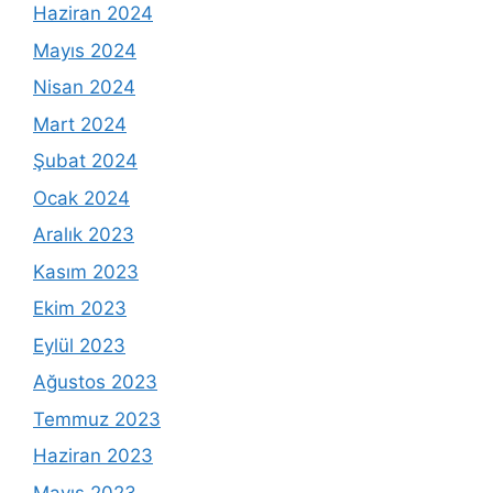
Haziran 2024
Mayıs 2024
Nisan 2024
Mart 2024
Şubat 2024
Ocak 2024
Aralık 2023
Kasım 2023
Ekim 2023
Eylül 2023
Ağustos 2023
Temmuz 2023
Haziran 2023
Mayıs 2023