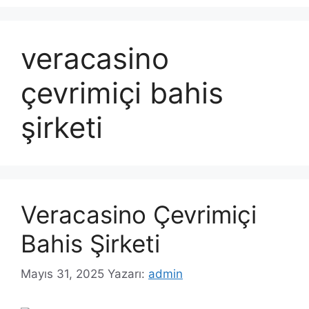
veracasino
çevrimiçi bahis
şirketi
Veracasino Çevrimiçi
Bahis Şirketi
Mayıs 31, 2025
Yazarı:
admin