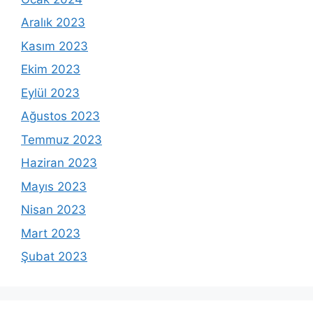
Aralık 2023
Kasım 2023
Ekim 2023
Eylül 2023
Ağustos 2023
Temmuz 2023
Haziran 2023
Mayıs 2023
Nisan 2023
Mart 2023
Şubat 2023