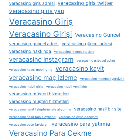
veracasino giris twitter
veracasino giris adresi
veracasino giris yap
Veracasino Giriş
Veracasino Girişi
Veracasino Güncel
veracasino güncel adres
veracasino güncel adresi
veracasino hakkında
veracasino hizmet şartları
veracasino instagram
veracasino i̇şlevsel adres
veracasino kayit
veracasino kaydı mobil giriş
veracasino maç izleme
veracasino memnuniyetsizlik
veracasino mobil giriş
veracasino mobil yenilikler
veracasino müşteri hizmetleri
veracasino müşteri hizmetleri
veracasino nasil bir site
veracasino nakit taleplerini ele alıyor mu
veracasino nasıl bahis oynanır
veracasino oyun deneyimi
veracasino para yatırma
veracasino oyun faydaları
Veracasino Para Çekme