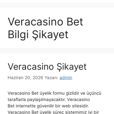
Veracasino Bet
Bilgi Şikayet
Veracasino Şikayet
Haziran 20, 2026
Yazarı:
admin
Veracasino Bet üyelik formu gizlidir ve üçüncü
taraflarla paylaşılmayacaktır. Veracasino
Bet internette güvenilir bir web sitesidir.
Veracasino Bet üyelik süreç sistemimiz iyi bir