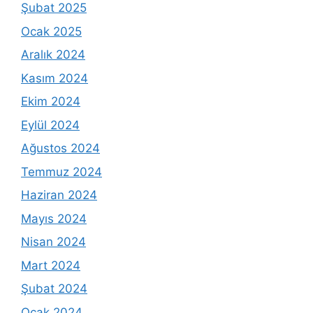
Şubat 2025
Ocak 2025
Aralık 2024
Kasım 2024
Ekim 2024
Eylül 2024
Ağustos 2024
Temmuz 2024
Haziran 2024
Mayıs 2024
Nisan 2024
Mart 2024
Şubat 2024
Ocak 2024