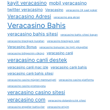
kayit veracasino
mobil veracasino
twitter veracasino
Veracasino
veracasino 24 saat poker
Veracasino Adresi
veracasino ana ekran
Veracasino Bahis
veracasino bahis sitesi
veracasino bahis sitesi başarı
veracasino blackjack kuralları
veracasino blackjack rulet
Veracasino Bonus
veracasino bonusları i̇le i̇lgili şikayetler
veracasino canli
veracasino bölgesinin çöküşü
veracasino canli destek
veracasino canli maç izle
veracasino canlı bahis
veracasino canlı bahis sitesi
veracasino casino müşteri memnuniyeti
veracasino casino platformu
veracasino casino promosyonu
veracasino casino sitesi
veracasino com
veracasino dolandırıcılık sitesi
veracasino engeller bahisçiler
veracasino erişim