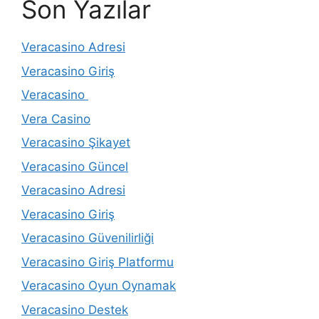
Son Yazılar
Veracasino Adresi
Veracasino Giriş
Veracasino
Vera Casino
Veracasino Şikayet
Veracasino Güncel
Veracasino Adresi
Veracasino Giriş
Veracasino Güvenilirliği
Veracasino Giriş Platformu
Veracasino Oyun Oynamak
Veracasino Destek