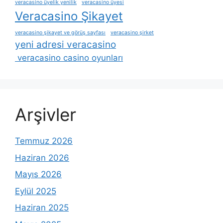
veracasino üyelik yenilik
veracasino üyesi
Veracasino Şikayet
veracasino şikayet ve görüş sayfası
veracasino şirket
yeni adresi veracasino
veracasino casino oyunları
Arşivler
Temmuz 2026
Haziran 2026
Mayıs 2026
Eylül 2025
Haziran 2025