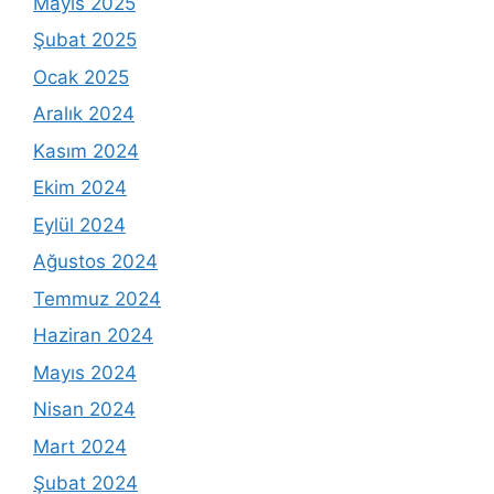
Mayıs 2025
Şubat 2025
Ocak 2025
Aralık 2024
Kasım 2024
Ekim 2024
Eylül 2024
Ağustos 2024
Temmuz 2024
Haziran 2024
Mayıs 2024
Nisan 2024
Mart 2024
Şubat 2024