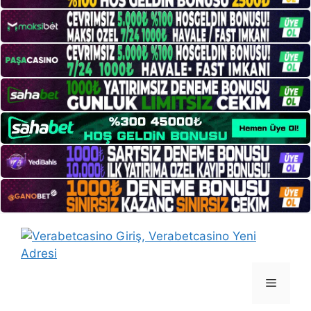
İçeriğe
atla
Menü