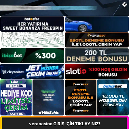
×
veracasino GİRİŞ İÇİN TIKLAYINIZ!